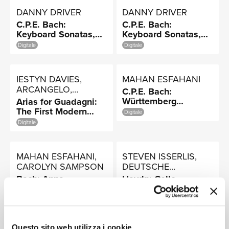
NEWS
DANNY DRIVER
DANNY DRIVER
C.P.E. Bach:
C.P.E. Bach:
Keyboard Sonatas,
Keyboard Sonatas,
Vol. 2
Vol. 1
Digitale
Digitale
RICERCA
IESTYN DAVIES,
MAHAN ESFAHANI
ARCANGELO,
C.P.E. Bach:
JONATHAN COHEN
Württemberg
Arias for Guadagni:
Sonatas, H.30-H.36
The First Modern
Digitale
Castrato
Digitale
CHI
MAHAN ESFAHANI,
STEVEN ISSERLIS,
CAROLYN SAMPSON
DEUTSCHE
KAMMERPHILHARMONIE
Bach: Anna
Haydn: Cello
BREMEN
Magdalena
Concertos; C.P.E.
Notebooks, 1722 and
Bach: Cello Concerto
Digitale
Digitale
1725
Questo sito web utilizza i cookie