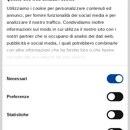
SIAMO
MARC-ANDRE
ARCANGELO,
HAMELIN
JONATHAN COHEN
Utilizziamo i cookie per personalizzare contenuti ed
C.P.E. Bach: Sonatas
3 Bach Magnifcats:
annunci, per fornire funzionalità dei social media e per
& Rondos
J.S. Bach, J.C. Bach
analizzare il nostro traffico. Condividiamo inoltre
& C.P.E. Bach
Vinile
Digitale
Digitale
informazioni sul modo in cui utilizza il nostro sito con i
CONTATTI
nostri partner che si occupano di analisi dei dati web,
pubblicità e social media, i quali potrebbero combinarle
DANIIL TRIFONOV
NETHERLANDS WIND
con altre informazioni che ha fornito loro o che hanno
ENSEMBLE
BACH: The Art of Life
raccolto dal suo utilizzo dei loro servizi.
Little Marches for
DELUXE EDITION (BD VIDEO+AUDIO & 2CD)
Wind by Great
Blu-ray
Composers
NETHERLANDS WIND ENSEMBLE: COMPLETE PHILIPS RECORDINGS, VOL. 11
Selezione
NEWSLETT
Digitale
Necessari
del
consenso
50 Greatest Baroque
Peaceful Piano
Preferenze
Works
Moods
Digitale
Digitale
Statistiche
RAFAEL PUYANA
Night