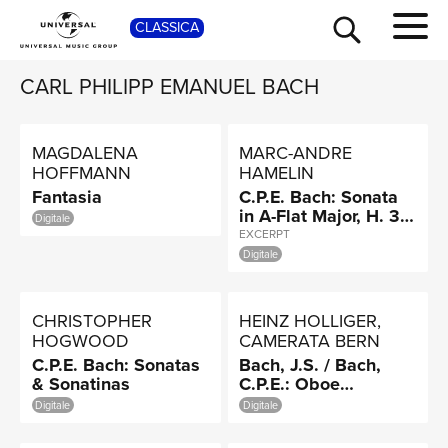
SHO
CLASSICA
CARL PHILIPP EMANUEL BACH
MAGDALENA
MARC-ANDRE
HOFFMANN
HAMELIN
Fantasia
C.P.E. Bach: Sonata
in A-Flat Major, H. 31
Digitale
"Württemberg Sonata
EXCERPT
No. 2": Allegro
Digitale
TOUR
CHRISTOPHER
HEINZ HOLLIGER,
HOGWOOD
CAMERATA BERN
C.P.E. Bach: Sonatas
Bach, J.S. / Bach,
& Sonatinas
C.P.E.: Oboe
Concertos
Digitale
Digitale