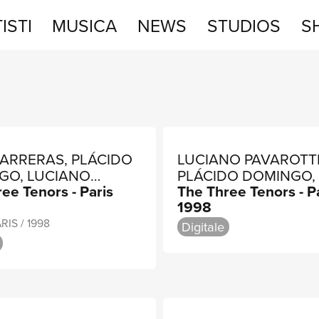
ISTI
MUSICA
NEWS
STUDIOS
S
STUDIOS
SHOP
ARRERAS, PLÁCIDO
LUCIANO PAVAROTTI
GO, LUCIANO
PLÁCIDO DOMINGO,
ee Tenors - Paris
The Three Tenors - P
OTTI
CARRERAS
1998
ARIS / 1998
Digitale