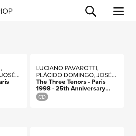
NEWSLETTER
HOP
TOUR
NEWS
,
LUCIANO PAVAROTTI,
 JOSÉ
PLÁCIDO DOMINGO, JOSÉ
aris
The Three Tenors - Paris
CARRERAS
1998 - 25th Anniversary
Edition
CD