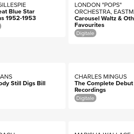
GILLESPIE
LONDON "POPS"
at Blue Star
ORCHESTRA, EASTM
ns 1952-1953
Carousel Waltz & Oth
ROCHESTER "POPS"
Favourites
ORCHESTRA, FREDE
FENNELL
Digitale
VANS
CHARLES MINGUS
dy Still Digs Bill
The Complete Debut
Recordings
Digitale