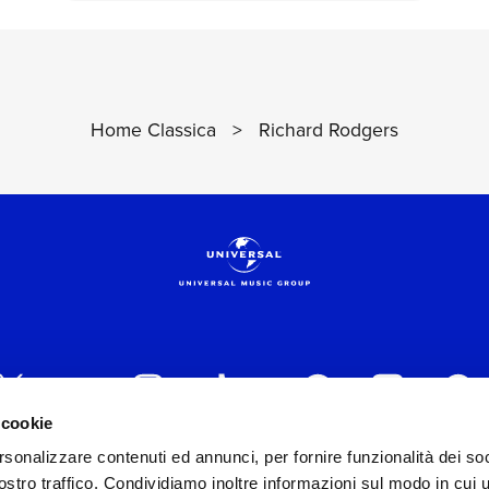
Home Classica
>
Richard Rodgers
 cookie
rsonalizzare contenuti ed annunci, per fornire funzionalità dei soc
 ITALIA s.r.l. (Società con unico socio) | Via Nervesa, 2
stro traffico. Condividiamo inoltre informazioni sul modo in cui ut