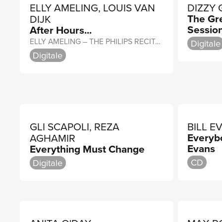
ELLY AMELING, LOUIS VAN
DIZZY 
The Gre
DIJK
Sessio
After Hours...
ELLY AMELING – THE PHILIPS RECITALS, VOL. 26
Digitale
Digitale
GLI SCAPOLI, REZA
BILL E
Everybo
AGHAMIR
Evans
Everything Must Change
CD
Digitale