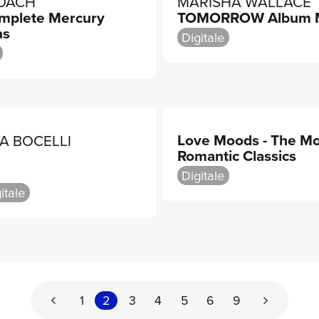
OACH
MARISHA WALLACE
mplete Mercury
TOMORROW Album 
ns
Digitale
Love Moods - The Mo
A BOCELLI
Romantic Classics
e
Digitale
itale
1
2
3
4
5
6
9