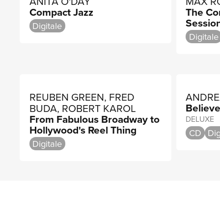
ANITA O'DAY
MAX R
Compact Jazz
The Co
Sessio
Digitale
Digitale
REUBEN GREEN, FRED
ANDRE
Believ
BUDA, ROBERT KAROL
From Fabulous Broadway to
DELUXE
Hollywood's Reel Thing
CD
Dig
Digitale