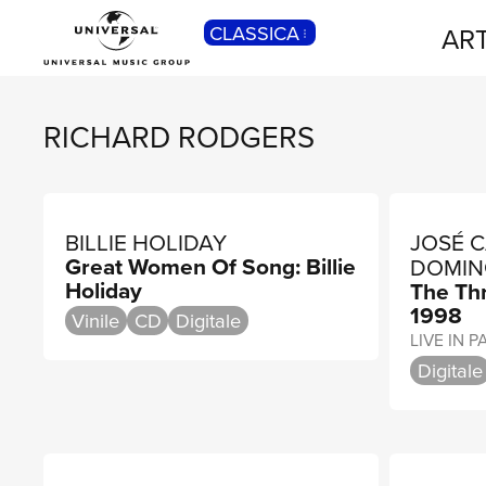
CLASSICA
ART
POP
Pop, Rock, Hip Hop, Rap, Trap, R’n’b,
Cantautori, Dance...
RICHARD RODGERS
BILLIE HOLIDAY
JOSÉ C
Great Women Of Song: Billie
DOMIN
Holiday
The Thr
PAVAR
1998
Vinile
CD
Digitale
LIVE IN P
Digitale