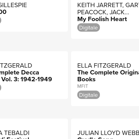
GILLESPIE
KEITH JARRETT, GAR
100
PEACOCK, JACK
My Foolish Heart
DEJOHNETTE
Digitale
ITZGERALD
ELLA FITZGERALD
mplete Decca
The Complete Origin
 Vol. 3: 1942-1949
Books
MFIT
Digitale
A TEBALDI
JULIAN LLOYD WEB