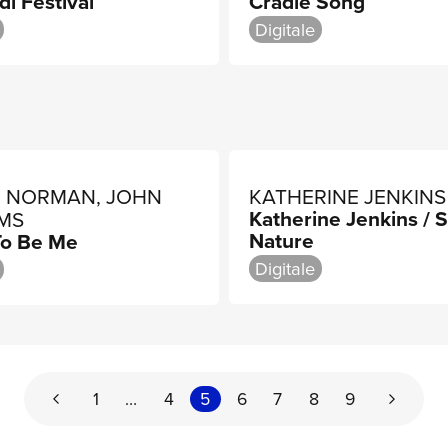
di Festival
Cradle Song
Digitale
E NORMAN, JOHN
KATHERINE JENKINS
Katherine Jenkins / 
AMS
Nature
To Be Me
Digitale
1
…
4
5
6
7
8
9