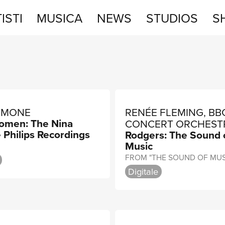
ISTI
MUSICA
NEWS
STUDIOS
S
STUDIOS
SHOP
SIMONE
RENÉE FLEMING, BB
omen: The Nina
CONCERT ORCHEST
Philips Recordings
Rodgers: The Sound 
ROB FISHER
Music
FROM "THE SOUND OF MUS
Digitale