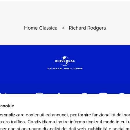
Home Classica
>
Richard Rodgers
 cookie
rsonalizzare contenuti ed annunci, per fornire funzionalità dei soc
 ITALIA s.r.l. (Società con unico socio) | Via Nervesa, 2
stro traffico. Condividiamo inoltre informazioni sul modo in cui ut
30154 Iscritta al REA di Milano con il numero 966135 in 
tner che si occupano di analisi dei dati web, pubblicità e social m