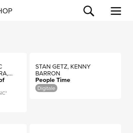
NEWSLETTER
HOP
TOUR
NEWS
C
STAN GETZ, KENNY
RA,
BARRON
of
People Time
Digitale
IC"