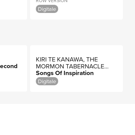
ROW VERSION
Digitale
KIRI TE KANAWA, THE
Second
MORMON TABERNACLE
Songs Of Inspiration
CHOIR, UTAH SYMPHONY
ORCHESTRA
Digitale