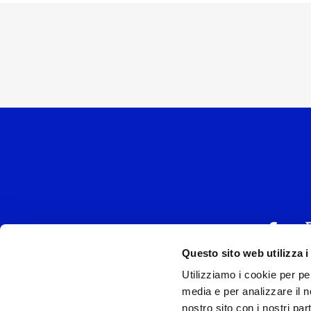
Questo sito web utilizza i
Utilizziamo i cookie per pe
UNIVERSAL MUSIC
media e per analizzare il no
P.IVA IT038027
nostro sito con i nostri par