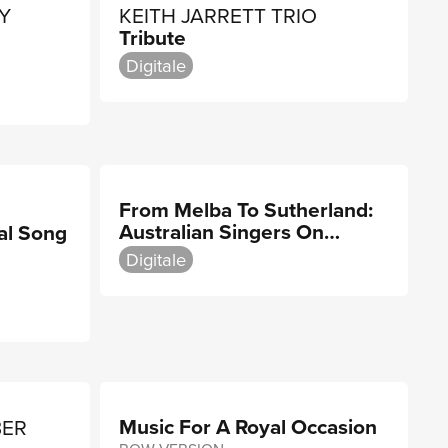
Y
KEITH JARRETT TRIO
Tribute
Digitale
From Melba To Sutherland:
Australian Singers On
al Song
Record
Digitale
Music For A Royal Occasion
BER