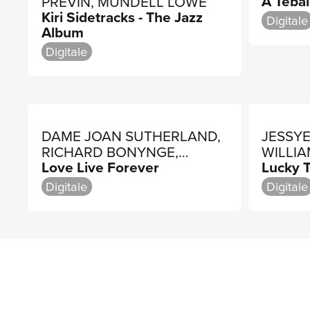
A Tebal
PREVIN, MUNDELL LOWE
Kiri Sidetracks - The Jazz
Digitale
Album
Digitale
DAME JOAN SUTHERLAND,
JESSY
RICHARD BONYNGE,
WILLI
Love Live Forever
Lucky 
AMBROSIAN LIGHT OPERA
CHORUS
Digitale
Digitale