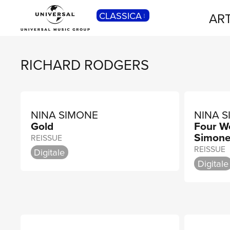
CLASSICA
ART
POP
Pop, Rock, Hip Hop, Rap, Trap, R’n’b,
Cantautori, Dance...
RICHARD RODGERS
NINA SIMONE
NINA 
Gold
Four W
Simone 
REISSUE
REISSUE
Digitale
Digitale