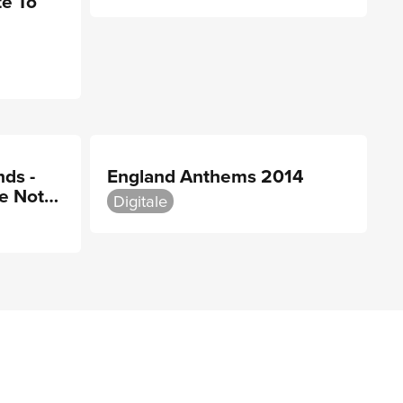
te To
nds -
England Anthems 2014
ue Note
Digitale