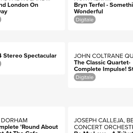
And London On
Bryn Terfel - Someth
ORCHESTRA
PHILHARMONIA, PAU
way
Wonderful
DANIEL
Digitale
4 Stereo Spectacular
JOHN COLTRANE Q
The Classic Quartet-
Complete Impulse! S
Recordings
Digitale
 DORHAM
JOSEPH CALLEJA, B
mplete 'Round About
CONCERT ORCHEST