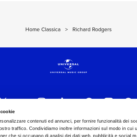
Home Classica
>
Richard Rodgers
 cookie
rsonalizzare contenuti ed annunci, per fornire funzionalità dei soc
 ITALIA s.r.l. (Società con unico socio) | Via Nervesa, 2
stro traffico. Condividiamo inoltre informazioni sul modo in cui ut
30154 Iscritta al REA di Milano con il numero 966135 in 
tner che si occupano di analisi dei dati web, pubblicità e social m