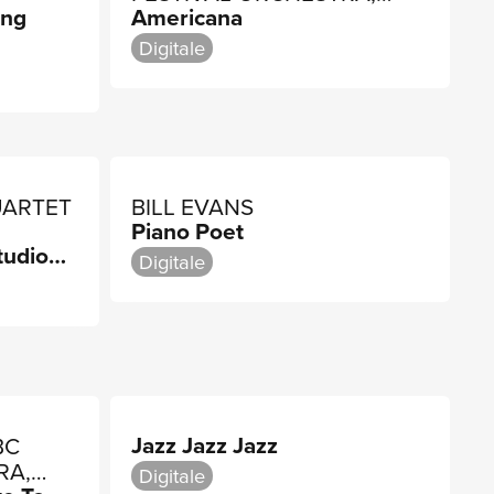
ing
Americana
L
STANLEY BLACK
Digitale
UARTET
BILL EVANS
Piano Poet
tudio
Digitale
Jazz Jazz Jazz
BC
RA,
Digitale