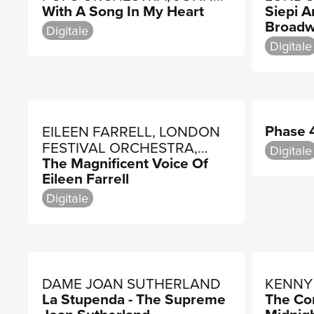
With A Song In My Heart
Siepi 
WILLIAMS
SHAW 
Broad
Digitale
Digitale
Phase 
EILEEN FARRELL, LONDON
FESTIVAL ORCHESTRA,
Digitale
The Magnificent Voice Of
ROBERT SHARPLES
Eileen Farrell
Digitale
DAME JOAN SUTHERLAND
KENNY
La Stupenda - The Supreme
The Co