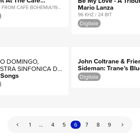
t At The Cafe
Be My Love - A Tribu
STEVEN MERCURIO
ia
Mario Lanza
MFIT/LIVE FROM CAFE BOHEMIA/1956
96 KHZ / 24 BIT
Digitale
John Coltrane & Frie
DO DOMINGO,
Sideman: Trane’s Bl
STRA SINFONICA DI
Sessions
 Songs
 GIUSEPPE VERDI,
Digitale
LLO VIOTTI
1
…
4
5
6
7
8
9