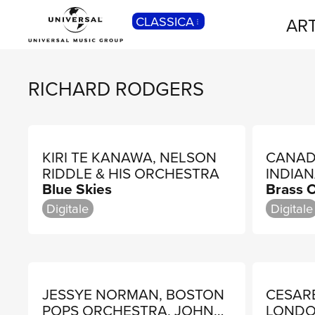
CLASSICA
ART
POP
Pop, Rock, Hip Hop, Rap, Trap, R’n’b,
Cantautori, Dance...
RICHARD RODGERS
KIRI TE KANAWA, NELSON
CANAD
RIDDLE & HIS ORCHESTRA
INDIA
Blue Skies
Brass 
LUTHE
Digitale
Digitale
JESSYE NORMAN, BOSTON
CESARE
POPS ORCHESTRA, JOHN
LONDO