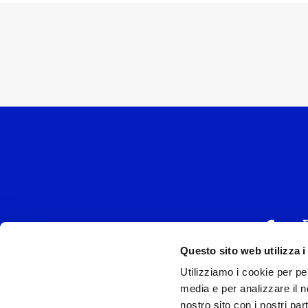
Questo sito web utilizza i
Utilizziamo i cookie per pe
UNIVERSAL MUSIC
media e per analizzare il no
P.IVA IT038027
nostro sito con i nostri par