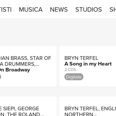
ISTI
MUSICA
NEWS
STUDIOS
S
STUDIOS
SHOP
IAN BRASS, STAR OF
BRYN TERFEL
A Song in my Heart
NA DRUMMERS,
On Broadway
R HENDERSON
2 CDS
Digitale
 SIEPI, GEORGE
BRYN TERFEL, ENGL
N, THE ROLAND
NORTHERN