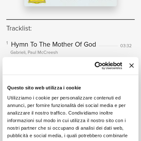
NEWS
Tracklist:
RICERCA
Hymn To The Mother Of God
1
03:32
Gabrieli, Paul McCreesh
Ave Maria - (4vv)
2
07:03
Gabrieli, Paul McCreesh
CHI SIAMO
Ave Maria
3
02:13
Questo sito web utilizza i cookie
Gabrieli, Paul McCreesh
Magnificat 1
Utilizziamo i cookie per personalizzare contenuti ed
4
03:54
annunci, per fornire funzionalità dei social media e per
Gabrieli, Paul McCreesh
analizzare il nostro traffico. Condividiamo inoltre
Nesciens Mater virgo virum -
5
CONTATTI
informazioni sul modo in cui utilizza il nostro sito con i
motet: 8vv
nostri partner che si occupano di analisi dei dati web,
05:43
pubblicità e social media, i quali potrebbero combinarle
Gabrieli, Paul McCreesh