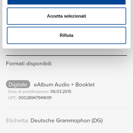
Gabrieli, Paul McCreesh
Birjina gaztettobat zegoen
14
02:31
Accetta selezionati
Gabrieli, Paul McCreesh
VEDI LA TRACKLIST COMPLETA
Rifiuta
Formati disponibili:
Digitale
eAlbum Audio + Booklet
Data di pubblicazione:
06.03.2015
UPC:
00028947949091
Etichetta:
Deutsche Grammophon (DG)