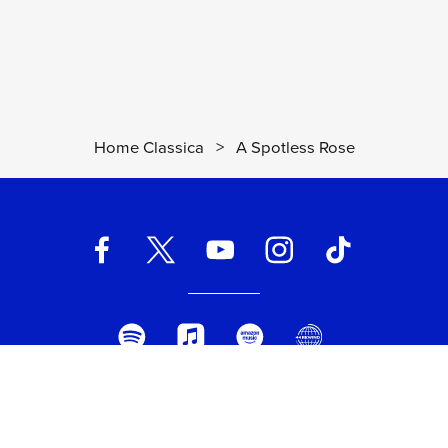
Home Classica
>
A Spotless Rose
UNIVERSAL MUSIC ITALIA s.r.l. (Società con unico socio) | Via
Nervesa, 21 - 20139 Milano