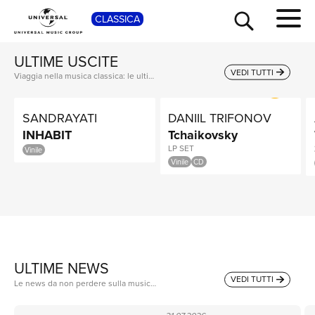
SHOP
SCOPRI ORA
CLASSICA
ULTIME USCITE
VEDI TUTTI
Viaggia nella musica classica: le ultime uscite, i grandi maestri, le nuove stelle e i capolavori da riscoprire.
SANDRAYATI
DANIIL TRIFONOV
INHABIT
Tchaikovsky
LP SET
Vinile
Vinile
CD
TOUR
ULTIME NEWS
VEDI TUTTI
Le news da non perdere sulla musica classica: nuove uscite, curiosità e aggiornamenti sugli artisti e compositori più seguiti.