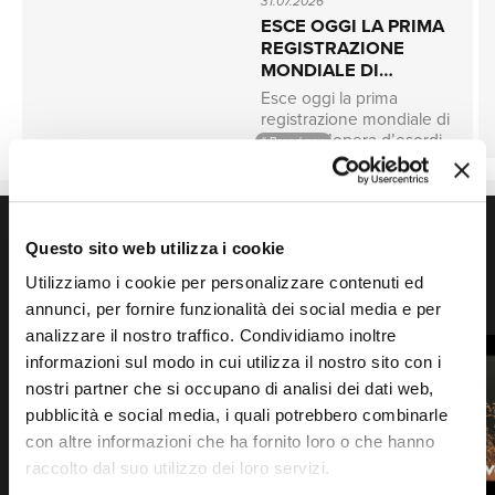
NEWS
31.07.2026
ESCE OGGI LA PRIMA
REGISTRAZIONE
MONDIALE DI
"MARINA", L'OPERA
Esce oggi la prima
RICERCA
PERDUTA DI
registrazione mondiale di
UMBERTO GIORDANO
Marina , l’opera d’esordio
# Brand new
SCOPRI ORA
ritenuta perduta di
Umberto Giordano , con
protagonisti Eleonora
PLAYLIST
Buratto e Freddie De
CHI SIAMO
VEDI TUTTE LE PLAYLIST
Tommaso insieme
Immergiti nella musica classica ascoltando le playlist.
Questo sito web utilizza i cookie
all’Orchestra I Pomeriggi
VIDEO IN EVIDENZA
Utilizziamo i cookie per personalizzare contenuti ed
Musicali di Milano e al
Guarda i video delle ultime uscite di musica classica.
Coro della Fondazione
annunci, per fornire funzionalità dei social media e per
Teatro Petruzzelli , diretti
analizzare il nostro traffico. Condividiamo inoltre
da Vincenzo Milletarì. La
CONTATTI
informazioni sul modo in cui utilizza il nostro sito con i
registrazione sé stata
nostri partner che si occupano di analisi dei dati web,
effettuata in occasione
della prima esecuzione
pubblicità e social media, i quali potrebbero combinarle
assoluta dell’opera nel
con altre informazioni che ha fornito loro o che hanno
febbraio 2026 presso il
raccolto dal suo utilizzo dei loro servizi.
Teatro Dal Verme di