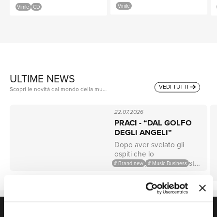
NEWS
Vinile
Vinile
CD
RICERCA
ULTIME NEWS
VEDI TUTTI
Scopri le novità dal mondo della musica: annunci, nuovi album e curiosità sugli artisti del momento.
22.07.2026
PRACI - “DAL GOLFO
DEGLI ANGELI”
Dopo aver svelato gli
CHI
Il meglio della musica Italiana
ospiti che lo
da ascoltare in viaggio.
accompagnano in questo
# Brand new
# Music Business
nuovo viaggio e aver
SCOPRI ORA
pubblicato diversi spoiler
nelle scorse settimane,
"DAL GOLFO DEGLI
PLAYLIST
ANGELI", il nuovo album