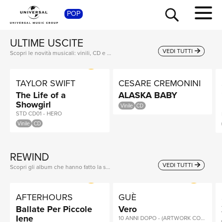
SHO
SCOPRI ORA
POP
ULTIME USCITE
VEDI TUTTI
Scopri le novità musicali: vinili, CD e tanto altro con gli album più attesi, dai classici agli artisti del momento!
TAYLOR SWIFT
CESARE CREMONINI
The Life of a
ALASKA BABY
Showgirl
Vinile
CD
STD CD01 - HERO
Vinile
CD
REWIND
TOUR
VEDI TUTTI
Scopri gli album che hanno fatto la storia e che stanno scalando le classifiche!
AFTERHOURS
GUÈ
Ballate Per Piccole
Vero
Iene
10 ANNI DOPO - (ARTWORK COLORATO) LP BIANCHI