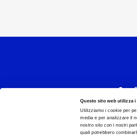
Questo sito web utilizza i
Utilizziamo i cookie per pe
UNIVERSAL MUSIC
media e per analizzare il no
P.IVA IT038027
nostro sito con i nostri par
quali potrebbero combinarl
Universal Music Italia, nel rispetto delle be