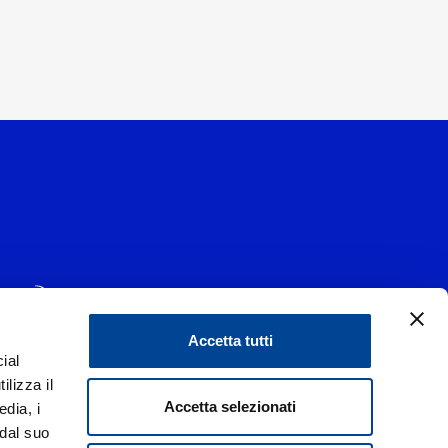
Accetta tutti
ial
1 - 20139 Milano
ilizza il
data 29/06/1977
|
Accetta selezionati
edia, i
 dal suo
liorare i rapporti con tutti gli stakeholders,