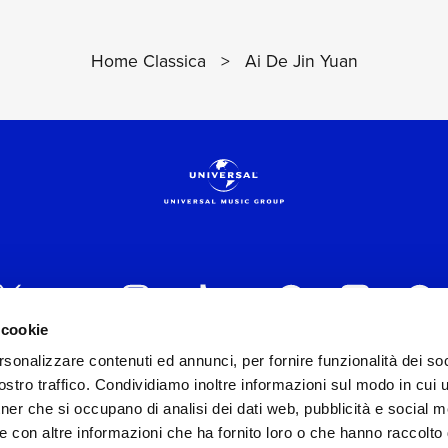
Home Classica
>
Ai De Jin Yuan
 cookie
rsonalizzare contenuti ed annunci, per fornire funzionalità dei soc
 ITALIA s.r.l. (Società con unico socio) | Via Nervesa, 2
stro traffico. Condividiamo inoltre informazioni sul modo in cui ut
30154 Iscritta al REA di Milano con il numero 966135 in 
tner che si occupano di analisi dei dati web, pubblicità e social m
Capitale sociale Euro 2.000.000 interamente versato.
e con altre informazioni che ha fornito loro o che hanno raccolto
st practices in tema di corporate compliance ed al fine di mig