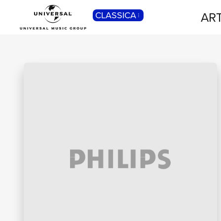
ART
CLASSICA
POP
Pop, Rock, Hip Hop, Rap, Trap, R’n’b,
Cantautori, Dance...