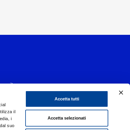
Accetta tutti
ial
1 - 20139 Milano
ilizza il
data 29/06/1977
|
Accetta selezionati
edia, i
 dal suo
liorare i rapporti con tutti gli stakeholders,