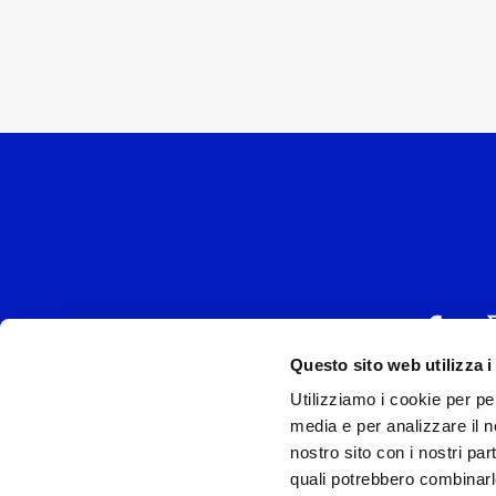
Questo sito web utilizza i
Utilizziamo i cookie per pe
UNIVERSAL MUSIC
media e per analizzare il no
P.IVA IT038027
nostro sito con i nostri par
quali potrebbero combinarl
Universal Music Italia, nel rispetto delle be