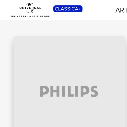
ART
CLASSICA
POP
Pop, Rock, Hip Hop, Rap, Trap, R’n’b,
Cantautori, Dance...