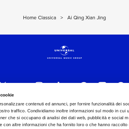
Home Classica
>
Ai Qing Xian Jing
 cookie
rsonalizzare contenuti ed annunci, per fornire funzionalità dei soc
 ITALIA s.r.l. (Società con unico socio) | Via Nervesa, 2
stro traffico. Condividiamo inoltre informazioni sul modo in cui ut
30154 Iscritta al REA di Milano con il numero 966135 in 
tner che si occupano di analisi dei dati web, pubblicità e social m
Capitale sociale Euro 2.000.000 interamente versato.
e con altre informazioni che ha fornito loro o che hanno raccolto
st practices in tema di corporate compliance ed al fine di mig