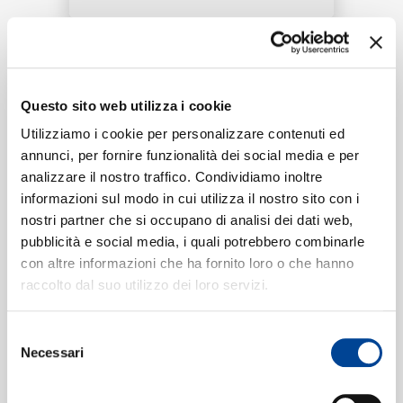
RICERCA
Tracklist:
CHI SIAMO
Questo sito web utilizza i cookie
Ai Yu Tong De Bian Yuan
(Live)
1
04:10
Utilizziamo i cookie per personalizzare contenuti ed
Alan Tam
annunci, per fornire funzionalità dei social media e per
analizzare il nostro traffico. Condividiamo inoltre
CONTATTI
informazioni sul modo in cui utilizza il nostro sito con i
nostri partner che si occupano di analisi dei dati web,
Formati disponibili:
pubblicità e social media, i quali potrebbero combinarle
con altre informazioni che ha fornito loro o che hanno
NEWSLETTER
raccolto dal suo utilizzo dei loro servizi.
Digitale
eSingle Video
Live
Selezione
Data di pubblicazione:
21.07.2020
Necessari
del
UPC:
00602498546246
consenso