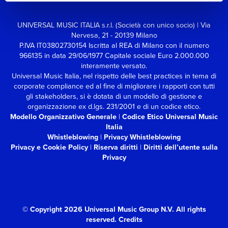
UNIVERSAL MUSIC ITALIA s.r.l. (Società con unico socio) | Via
Nervesa, 21 - 20139 Milano
P.IVA IT03802730154 Iscritta al REA di Milano con il numero
966135 in data 29/06/1977
Capitale sociale Euro 2.000.000
interamente versato.
Universal Music Italia, nel rispetto delle best practices in tema di
corporate compliance ed al fine di migliorare i rapporti con tutti
gli stakeholders,
si è dotata di un modello di gestione e
organizzazione ex d.lgs. 231/2001 e di un codice etico.
Modello Organizzativo Generale
|
Codice Etico Universal Music
Italia
Whistleblowing
|
Privacy Whistleblowing
Privacy e Cookie Policy
|
Riserva diritti
|
Diritti dell’utente sulla
Privacy
© Copyright 2026 Universal Music Group N.V.
All rights
reserved.
Credits