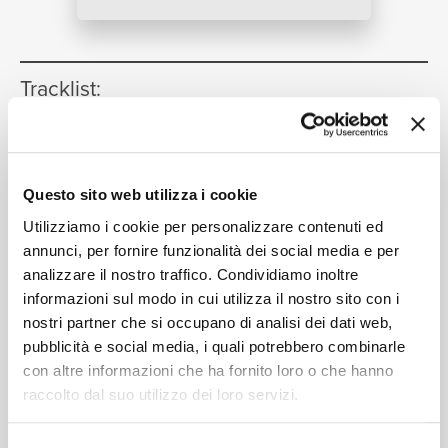
RICERCA
Tracklist:
Ni Zhi Wo Zhi
(Edit Version)
1
04:11
Alan Tam
CHI SIAMO
Ai Nian
(Album Version)
2
Questo sito web utilizza i cookie
04:33
Alan Tam
Utilizziamo i cookie per personalizzare contenuti ed
Ying You Ci Bao
(Dance Mix)
annunci, per fornire funzionalità dei social media e per
3
04:33
analizzare il nostro traffico. Condividiamo inoltre
Alan Tam
informazioni sul modo in cui utilizza il nostro sito con i
CONTATTI
Leng Ao De Hua Zang
(Remix)
4
03:46
nostri partner che si occupano di analisi dei dati web,
Alan Tam
pubblicità e social media, i quali potrebbero combinarle
con altre informazioni che ha fornito loro o che hanno
raccolto dal suo utilizzo dei loro servizi.
Formati disponibili: