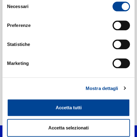
NEWSLETTER
Selezione
Necessari
del
consenso
Digitale
eAlbum Audio
Preferenze
Data di pubblicazione:
08.05.2020
UPC:
00602498561072
Statistiche
Etichetta:
Philips
Marketing
Mostra dettagli
Accetta tutti
Home Classica
>
Alan Tam Remix
Accetta selezionati