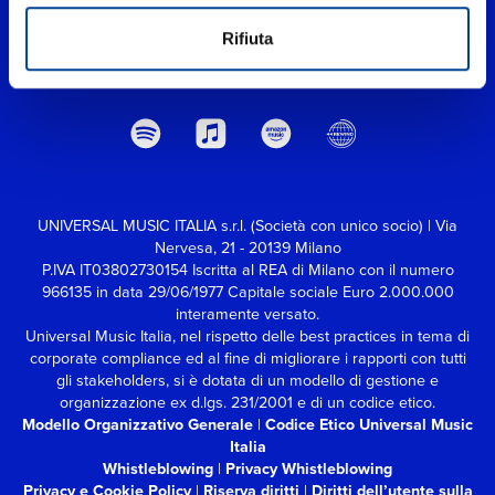
Rifiuta
UNIVERSAL MUSIC ITALIA s.r.l. (Società con unico socio) | Via
Nervesa, 21 - 20139 Milano
P.IVA IT03802730154 Iscritta al REA di Milano con il numero
966135 in data 29/06/1977
Capitale sociale Euro 2.000.000
interamente versato.
Universal Music Italia, nel rispetto delle best practices in tema di
corporate compliance ed al fine di migliorare i rapporti con tutti
gli stakeholders,
si è dotata di un modello di gestione e
organizzazione ex d.lgs. 231/2001 e di un codice etico.
Modello Organizzativo Generale
|
Codice Etico Universal Music
Italia
Whistleblowing
|
Privacy Whistleblowing
Privacy e Cookie Policy
|
Riserva diritti
|
Diritti dell’utente sulla