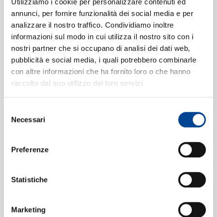
SIAMO
Vienna State Opera Orchestra, Hermann Scherchen
Utilizziamo i cookie per personalizzare contenuti ed
annunci, per fornire funzionalità dei social media e per
2a. "Gottes Zeit ist die allerbeste
2
analizzare il nostro traffico. Condividiamo inoltre
Zeit"
[Gottes Zeit ist die allerbeste
informazioni sul modo in cui utilizza il nostro sito con i
Zeit, Cantata BWV 106]
CONTATTI
nostri partner che si occupano di analisi dei dati web,
01:46
Vienna State Opera Orchestra, Hermann Scherchen,
pubblicità e social media, i quali potrebbero combinarle
Wiener Akademie Kammerchor
con altre informazioni che ha fornito loro o che hanno
raccolto dal suo utilizzo dei loro servizi.
2b. "Ach, Herr, lehre uns
3
bedenken"
[Gottes Zeit ist die
Selezione
allerbeste Zeit, Cantata BWV 106]
NEWSLETT
03:22
Necessari
del
Waldemar Kmentt, Vienna State Opera Orchestra,
consenso
Hermann Scherchen
Preferenze
2c. "Bestelle dein Haus"
[Gottes
4
Zeit ist die allerbeste Zeit, Cantata
Statistiche
BWV 106]
01:08
Alfred Poell, Vienna State Opera Orchestra, Hermann
Scherchen
Marketing