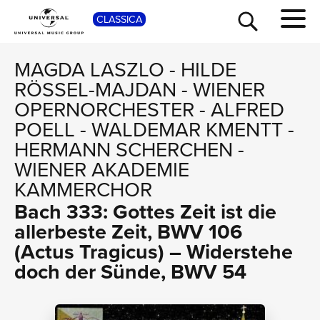
SHO
CLASSICA
MAGDA LASZLO
-
HILDE
RÖSSEL-MAJDAN
-
WIENER
OPERNORCHESTER
-
ALFRED
POELL
-
WALDEMAR KMENTT
-
HERMANN SCHERCHEN
-
WIENER AKADEMIE
KAMMERCHOR
Bach 333: Gottes Zeit ist die
TOUR
allerbeste Zeit, BWV 106
(Actus Tragicus) – Widerstehe
doch der Sünde, BWV 54