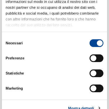
CONTATTI
informazioni sul modo in cui utilizza il nostro sito con i
No. 4 in D Minor, BWV 775
[15
4
nostri partner che si occupano di analisi dei dati web,
Two-part Inventions, BWV
pubblicità e social media, i quali potrebbero combinarle
con altre informazioni che ha fornito loro o che hanno
772/786]
01:00
raccolto dal suo utilizzo dei loro servizi.
NEWSLETT
Janine Jansen, Maxim Rysanov
No. 5 in E flat, BWV 776
[15 Two-
5
Selezione
part Inventions, BWV 772/786]
Necessari
del
01:18
Janine Jansen, Maxim Rysanov
consenso
No. 6 in E, BWV 777
[15 Two-part
6
Preferenze
Inventions, BWV 772/786]
01:59
Janine Jansen, Maxim Rysanov
Statistiche
No. 7 in E Minor, BWV 778
[15 Two-
7
part Inventions, BWV 772/786]
Marketing
01:42
Janine Jansen, Maxim Rysanov
No. 8 in F, BWV 779
[15 Two-part
8
Mostra dettagli