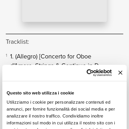
NEWS
Tracklist:
RICERCA
1. (Allegro)
[Concerto for Oboe
1
d'Amore, Strings & Continuo in D
Major, BWV 1053R - Reconstr.
CHI SIAMO
Mehl]
07:42
Heinz Holliger, Camerata Bern
Questo sito web utilizza i cookie
2. Siciliano
[Concerto for Oboe
2
Utilizziamo i cookie per personalizzare contenuti ed
d'Amore, Strings & Continuo in D
annunci, per fornire funzionalità dei social media e per
CONTATTI
analizzare il nostro traffico. Condividiamo inoltre
Major, BWV 1053R - Reconstr.
informazioni sul modo in cui utilizza il nostro sito con i
Mehl]