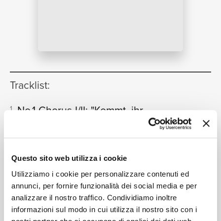
NEWS
RICERCA
Tracklist:
No.1 Chorus I/II: "Kommt, ihr
1
Töchter, helft mir klagen"
[St.
CHI SIAMO
Matthew Passion, BWV 244 / Part
One]
Questo sito web utilizza i cookie
07:27
Netherlands Chamber Choir, Boys Choir Of St. Bavo
Utilizziamo i cookie per personalizzare contenuti ed
Cathedral, Haarlem, Orchestra of the 18th Century,
annunci, per fornire funzionalità dei social media e per
Frans Brüggen
CONTATTI
analizzare il nostro traffico. Condividiamo inoltre
No.2 Evangelist, Jesus: "Da Jesus
2
informazioni sul modo in cui utilizza il nostro sito con i