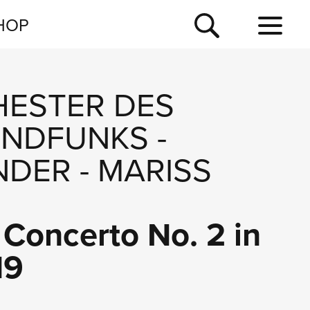
NEWSLETTER
HOP
TOUR
NEWS
ESTER DES
UNDFUNKS
-
NDER
-
MARISS
Concerto No. 2 in
19