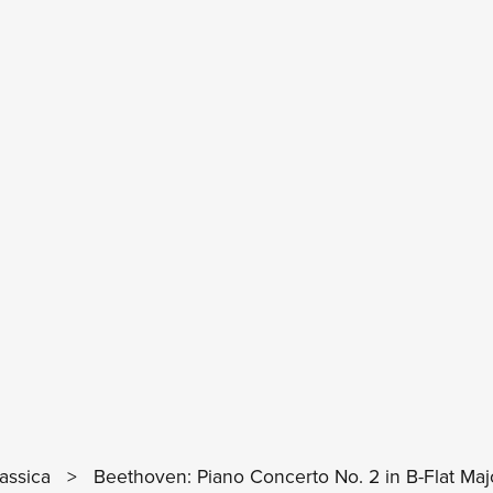
VEDI I DETTAGL
assica
>
Beethoven: Piano Concerto No. 2 in B-Flat Majo