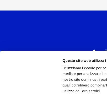
Questo sito web utilizza i
Utilizziamo i cookie per pe
UNIVERSAL MUSIC
media e per analizzare il no
P.IVA IT038027
nostro sito con i nostri par
quali potrebbero combinarl
Universal Music Italia, nel rispetto delle be
utilizzo dei loro servizi.
si è dotata di un 
Model