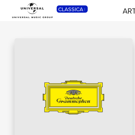
CLASSICA
ART
POP
Pop, Rock, Hip Hop, Rap, Trap, R’n’b,
Cantautori, Dance...