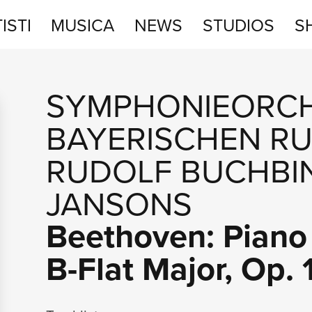
ISTI
MUSICA
NEWS
STUDIOS
S
STUDIOS
SYMPHONIEORCH
SHOP
BAYERISCHEN R
RUDOLF BUCHBI
JANSONS
Beethoven: Piano 
B-Flat Major, Op. 