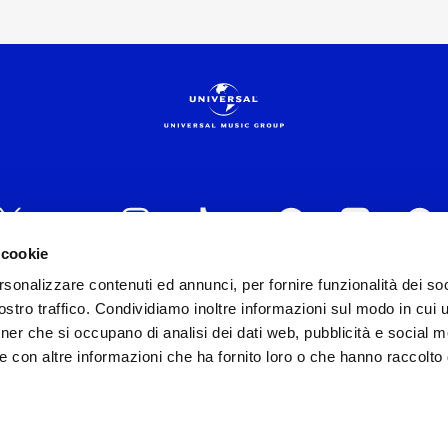
 cookie
rsonalizzare contenuti ed annunci, per fornire funzionalità dei soc
 ITALIA s.r.l. (Società con unico socio) | Via Nervesa, 2
stro traffico. Condividiamo inoltre informazioni sul modo in cui ut
30154 Iscritta al REA di Milano con il numero 966135 in 
tner che si occupano di analisi dei dati web, pubblicità e social m
Capitale sociale Euro 2.000.000 interamente versato.
e con altre informazioni che ha fornito loro o che hanno raccolto
st practices in tema di corporate compliance ed al fine di mig
modello di gestione e organizzazione ex d.lgs. 231/2001 e 
lo Organizzativo Generale
|
Codice Etico Universal Music 
Whistleblowing
|
Privacy Whistleblowing