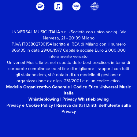
UNIVERSAL MUSIC ITALIA s.r.l. (Società con unico socio) | Via
Nervesa, 21 - 20139 Milano
P.IVA IT03802730154 Iscritta al REA di Milano con il numero
966135 in data 29/06/1977
Capitale sociale Euro 2.000.000
interamente versato.
Universal Music Italia, nel rispetto delle best practices in tema di
corporate compliance ed al fine di migliorare i rapporti con tutti
gli stakeholders,
si è dotata di un modello di gestione e
organizzazione ex d.lgs. 231/2001 e di un codice etico.
Modello Organizzativo Generale
|
Codice Etico Universal Music
Italia
Whistleblowing
|
Privacy Whistleblowing
Privacy e Cookie Policy
|
Riserva diritti
|
Diritti dell’utente sulla
Privacy