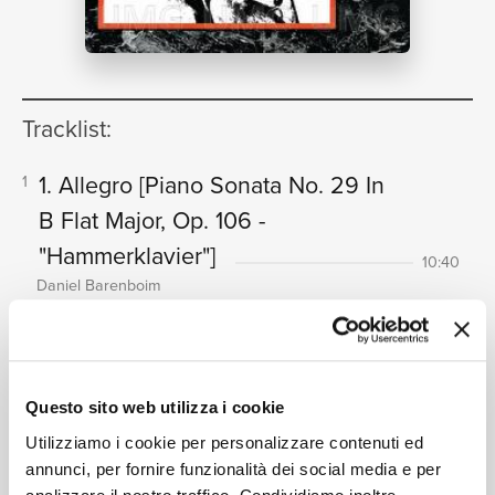
NEWS
RICERCA
Tracklist:
1. Allegro
[Piano Sonata No. 29 In
1
B Flat Major, Op. 106 -
"Hammerklavier"]
CHI
10:40
Daniel Barenboim
2. Scherzo (Assai vivace - Presto -
2
Prestissimo - Tempo I)
[Piano
Sonata No. 29 In B Flat Major, Op.
SIAMO
Questo sito web utilizza i cookie
106 -"Hammerklavier"]
02:42
Utilizziamo i cookie per personalizzare contenuti ed
Daniel Barenboim
annunci, per fornire funzionalità dei social media e per
3. Adagio sostenuto
[Piano Sonata
3