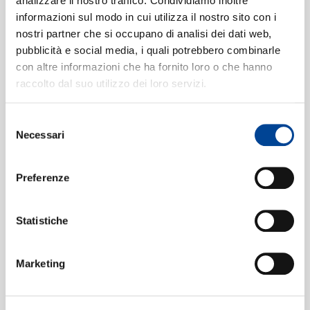
analizzare il nostro traffico. Condividiamo inoltre
No. 29 In B Flat Major, Op. 106 -
informazioni sul modo in cui utilizza il nostro sito con i
nostri partner che si occupano di analisi dei dati web,
CONTATTI
"Hammerklavier"]
17:39
pubblicità e social media, i quali potrebbero combinarle
Daniel Barenboim
con altre informazioni che ha fornito loro o che hanno
4. Largo - Allegro risoluto
[Piano
4
raccolto dal suo utilizzo dei loro servizi.
Sonata No. 29 In B Flat Major, Op.
Selezione
106 -"Hammerklavier"]
NEWSLETT
11:05
Necessari
del
Daniel Barenboim
consenso
Preferenze
Formati disponibili:
Statistiche
Digitale
eAlbum Audio
Marketing
Data di pubblicazione:
11.08.2017
UPC:
00028947981176