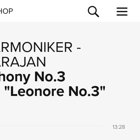
NEWSLETTER
HOP
TOUR
NEWS
ARMONIKER
-
ARAJAN
hony No.3
e "Leonore No.3"
13:28