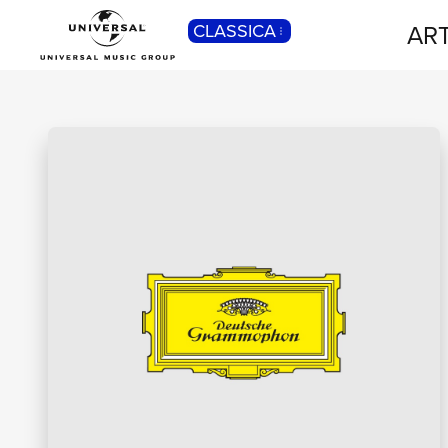
ART
CLASSICA
POP
Pop, Rock, Hip Hop, Rap, Trap, R’n’b,
Cantautori, Dance...