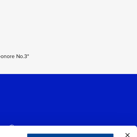
eonore No.3"
I DEI BRANI