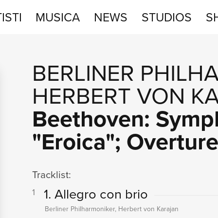
ISTI
MUSICA
NEWS
STUDIOS
S
STUDIOS
BERLINER PHILH
SHOP
HERBERT VON K
Beethoven: Symp
"Eroica"; Overtur
Tracklist:
1. Allegro con brio
1
Berliner Philharmoniker, Herbert von Karajan