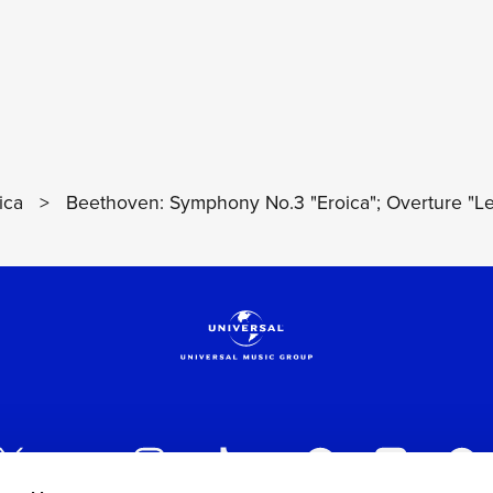
ica
>
Beethoven: Symphony No.3 "Eroica"; Overture "L
VEDI I DETTAGL