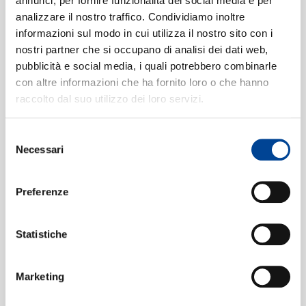
annunci, per fornire funzionalità dei social media e per
3. Lustiges Zusammensein der
3
analizzare il nostro traffico. Condividiamo inoltre
Landleute (Allegro)
informazioni sul modo in cui utilizza il nostro sito con i
05:47
nostri partner che si occupano di analisi dei dati web,
CONTATTI
Wiener Philharmoniker, Karl Böhm
pubblicità e social media, i quali potrebbero combinarle
4. Gewitter, Sturm (Allegro)
4
03:41
con altre informazioni che ha fornito loro o che hanno
Wiener Philharmoniker, Karl Böhm
raccolto dal suo utilizzo dei loro servizi.
5. Hirtengesang. Frohe und
5
dankbare Gefühle nach dem
Selezione
NEWSLETT
Necessari
del
Sturm: Allegretto
09:48
consenso
Wiener Philharmoniker, Karl Böhm
Preferenze
1. Allegro
6
05:43
Wiener Philharmoniker, Karl Böhm
2. Andante con moto
Statistiche
7
10:40
Wiener Philharmoniker, Karl Böhm
3. Menuetto (Allegro molto)
8
Marketing
05:50
Wiener Philharmoniker, Karl Böhm