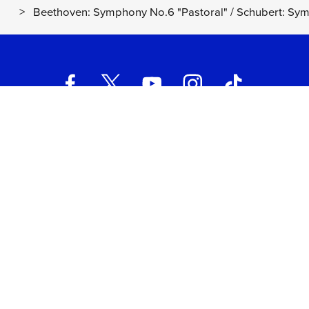
>
Beethoven: Symphony No.6 "Pastoral" / Schubert: Sy
UNIVERSAL MUSIC ITALIA s.r.l. (Società con unico socio) | Via
Nervesa, 21 - 20139 Milano
P.IVA IT03802730154 Iscritta al REA di Milano con il numero
966135 in data 29/06/1977
Capitale sociale Euro 2.000.000
interamente versato.
Universal Music Italia, nel rispetto delle best practices in tema di
corporate compliance ed al fine di migliorare i rapporti con tutti
gli stakeholders,
si è dotata di un modello di gestione e