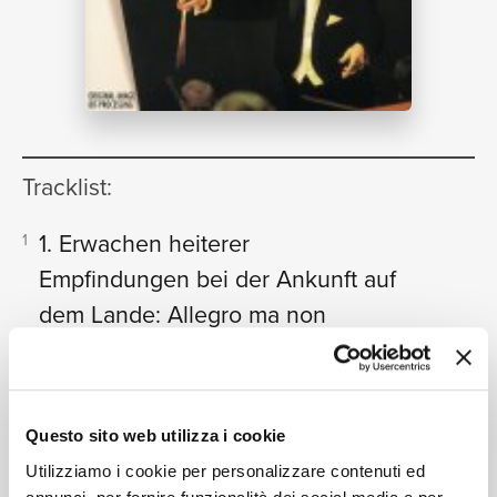
NEWS
RICERCA
Tracklist:
1. Erwachen heiterer
1
Empfindungen bei der Ankunft auf
CHI
dem Lande: Allegro ma non
troppo
12:23
Wiener Philharmoniker, Karl Böhm
2. Szene am Bach: (Andante molto
2
SIAMO
Questo sito web utilizza i cookie
mosso)
13:52
Utilizziamo i cookie per personalizzare contenuti ed
Wiener Philharmoniker, Karl Böhm