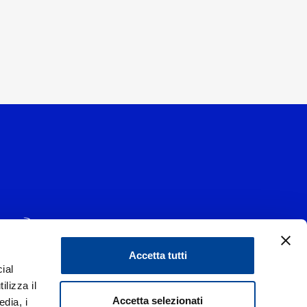
Accetta tutti
ial
1 - 20139 Milano
ilizza il
data 29/06/1977
|
Accetta selezionati
edia, i