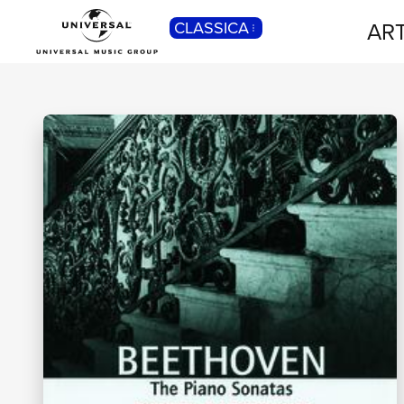
ART
CLASSICA
POP
Pop, Rock, Hip Hop, Rap, Trap, R’n’b,
Cantautori, Dance...