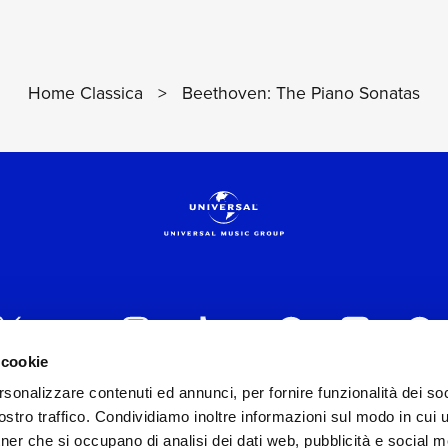
Home Classica
>
Beethoven: The Piano Sonatas
 cookie
rsonalizzare contenuti ed annunci, per fornire funzionalità dei soc
 ITALIA s.r.l. (Società con unico socio) | Via Nervesa, 2
stro traffico. Condividiamo inoltre informazioni sul modo in cui ut
30154 Iscritta al REA di Milano con il numero 966135 in 
tner che si occupano di analisi dei dati web, pubblicità e social m