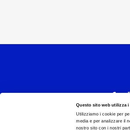
Questo sito web utilizza i
Utilizziamo i cookie per pe
UNIVERSAL MUSIC
media e per analizzare il no
P.IVA IT038027
nostro sito con i nostri par