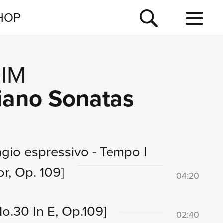
NEWSLETTER
HOP
TOUR
NEWS
IM
iano Sonatas
agio espressivo - Tempo I
r, Op. 109]
04:20
o.30 In E, Op.109]
02:40