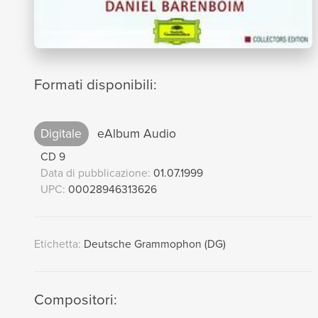
Formati disponibili:
Digitale
eAlbum Audio
CD 9
Data di pubblicazione:
01.07.1999
UPC:
00028946313626
Etichetta:
Deutsche Grammophon (DG)
Compositori: