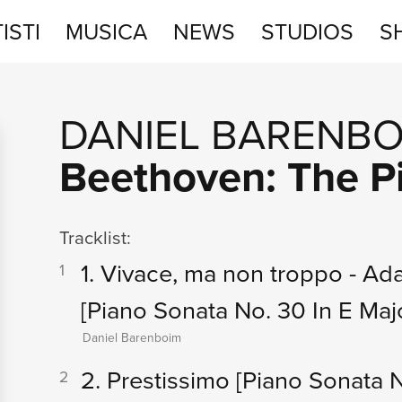
ISTI
MUSICA
NEWS
STUDIOS
S
STUDIOS
DANIEL BARENBO
SHOP
Beethoven: The P
Tracklist:
1. Vivace, ma non troppo - Ad
1
[Piano Sonata No. 30 In E Majo
Daniel Barenboim
2. Prestissimo
[Piano Sonata N
2