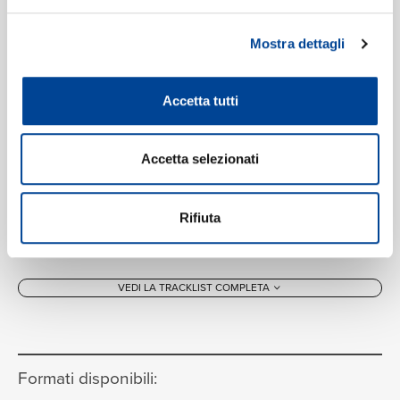
01:36
Dame Joan Sutherland, London Symphony Chorus,
London Symphony Orchestra, Richard Bonynge,
Mostra dettagli
Richard Cross
Ah! bello a me ritorna
10
04:31
Accetta tutti
Dame Joan Sutherland, Richard Cross, London
Symphony Orchestra, Richard Bonynge, London
Symphony Chorus
Accetta selezionati
Sgombra è la sacra selva,
11
compuito il rito
04:08
Rifiuta
Marilyn Horne, London Symphony Orchestra, Richard
Bonynge
Deh! proteggimi, o Dio!
12
02:13
VEDI LA TRACKLIST COMPLETA
Marilyn Horne, London Symphony Orchestra, Richard
Bonynge
Eccola! va, mi lascia, ragion non
13
odo
Formati disponibili:
01:38
Marilyn Horne, John Alexander, London Symphony