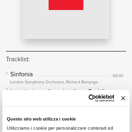
NEWS
RICERCA
Tracklist:
Sinfonia
1
06:30
CHI
London Symphony Orchestra, Richard Bonynge
Introduzione: Ite sul colle, o Druidi
2
07:49
Richard Cross, London Symphony Chorus, London
Symphony Orchestra, Richard Bonynge
Svanir le voci!
3
SIAMO
02:47
Questo sito web utilizza i cookie
John Alexander, Joseph Ward, London Symphony
Utilizziamo i cookie per personalizzare contenuti ed
Orchestra, Richard Bonynge