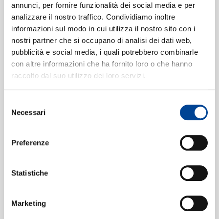
annunci, per fornire funzionalità dei social media e per
Meco all'altar di Venere
4
04:22
analizzare il nostro traffico. Condividiamo inoltre
John Alexander, Joseph Ward, London Symphony
informazioni sul modo in cui utilizza il nostro sito con i
Chorus, London Symphony Orchestra, Richard Bonynge
CONTATTI
nostri partner che si occupano di analisi dei dati web,
Me protegge, me difende
5
02:45
pubblicità e social media, i quali potrebbero combinarle
John Alexander, Joseph Ward, London Symphony
con altre informazioni che ha fornito loro o che hanno
Chorus, London Symphony Orchestra, Richard Bonynge
raccolto dal suo utilizzo dei loro servizi.
Norma viene
6
04:12
London Symphony Chorus, London Symphony
Selezione
NEWSLETT
Orchestra, Richard Bonynge
Necessari
del
Sediziose voci, voci di guerra
7
consenso
04:20
Dame Joan Sutherland, Richard Cross, London
Preferenze
Symphony Chorus, London Symphony Orchestra,
Richard Bonynge
Statistiche
Casta Diva
8
06:29
Dame Joan Sutherland, London Symphony Chorus,
London Symphony Orchestra, Richard Bonynge
Marketing
Fine al rito
9