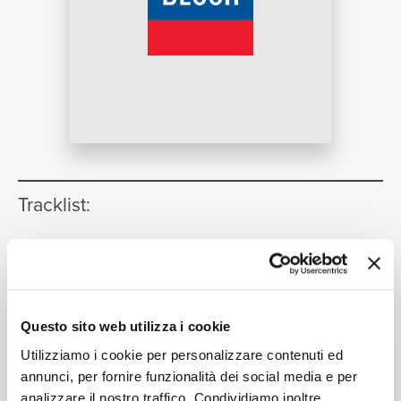
NEWS
RICERCA
Tracklist:
CHI
Formazioni
1
18:05
Royal Concertgebouw Orchestra, Riccardo Chailly
1. Black is the colour (USA)
[Folk
2
Songs]
Questo sito web utilizza i cookie
SIAMO
02:48
Jard van Nes, Royal Concertgebouw Orchestra,
Utilizziamo i cookie per personalizzare contenuti ed
Riccardo Chailly
annunci, per fornire funzionalità dei social media e per
analizzare il nostro traffico. Condividiamo inoltre
3