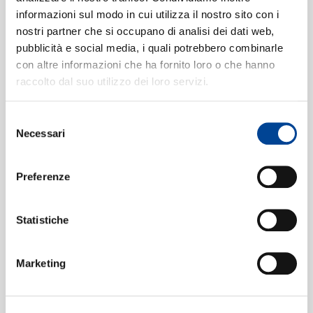
2. I wonder as I wander (USA)
[Folk
informazioni sul modo in cui utilizza il nostro sito con i
Songs]
01:43
nostri partner che si occupano di analisi dei dati web,
CONTATTI
Jard van Nes, Royal Concertgebouw Orchestra,
pubblicità e social media, i quali potrebbero combinarle
Riccardo Chailly
con altre informazioni che ha fornito loro o che hanno
3. Loosin yelav (Armenia)
[Folk
4
raccolto dal suo utilizzo dei loro servizi.
Songs]
02:34
Selezione
Jard van Nes, Royal Concertgebouw Orchestra,
NEWSLETT
Necessari
Riccardo Chailly
del
consenso
4. Rosssignolet du bois (France)
5
[Folk Songs]
Preferenze
01:17
Jard van Nes, Royal Concertgebouw Orchestra,
Riccardo Chailly
Statistiche
5. A la femminisca (Sicily)
[Folk
6
Songs]
01:38
Marketing
Jard van Nes, Royal Concertgebouw Orchestra,
Riccardo Chailly
7