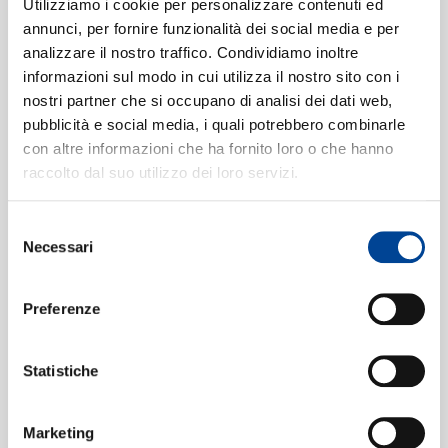
SIAMO
"Regardez donc cette petite"
Utilizziamo i cookie per personalizzare contenuti ed
[Carmen / Act 1]
annunci, per fornire funzionalità dei social media e per
04:05
analizzare il nostro traffico. Condividiamo inoltre
Nicolas Rivenq, Mirella Freni, Choeurs de Radio France,
informazioni sul modo in cui utilizza il nostro sito con i
Orchestre National De France, Seiji Ozawa
CONTATTI
nostri partner che si occupano di analisi dei dati web,
"Avec la garde montante"
[Carmen
4
pubblicità e social media, i quali potrebbero combinarle
/ Act 1]
con altre informazioni che ha fornito loro o che hanno
02:26
R.T.F. Maitrise De Radio France, Orchestre National De
raccolto dal suo utilizzo dei loro servizi.
France, Seiji Ozawa
"Il y a une jolie fille"
[Carmen / Act
5
Selezione
NEWSLETT
Necessari
del
1]
00:49
consenso
Nicolas Rivenq, Neil Shicoff, Orchestre National De
France, Seiji Ozawa
Preferenze
"Et la garde descendante"
[Carmen
6
/ Act 1]
Statistiche
01:26
R.T.F. Maitrise De Radio France, Orchestre National De
France, Seiji Ozawa
Marketing
7