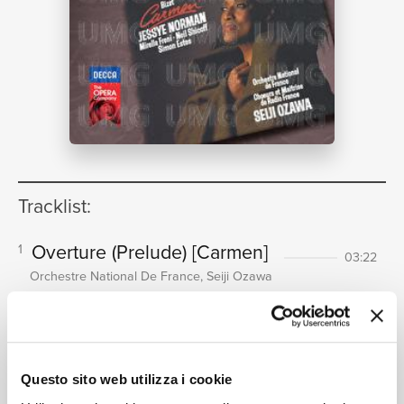
NEWS
RICERCA
Tracklist:
CHI
Overture (Prelude)
[Carmen]
1
03:22
Orchestre National De France, Seiji Ozawa
"Sur la place, chacun passe"
2
[Carmen / Act 1]
02:11
Nicolas Rivenq, Choeurs de Radio France, Orchestre
National De France, Seiji Ozawa
Questo sito web utilizza i cookie
3