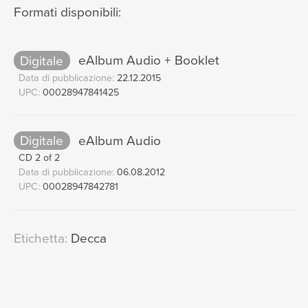
"Quand je vous aimerai?...L'amour
Formati disponibili:
est un oiseaux rebelle" (Habanera)
[Carmen / Act 1]
05:35
Digitale
eAlbum Audio + Booklet
Jessye Norman, Choeurs de Radio France, Orchestre
National De France, Seiji Ozawa
Data di pubblicazione:
22.12.2015
UPC:
00028947841425
"Carmen! sur tes pas nous nous
12
pressons tous!"
[Carmen / Act 1]
01:30
Digitale
eAlbum Audio
Choeurs de Radio France, Orchestre National De
France, Seiji Ozawa
CD 2 of 2
Data di pubblicazione:
06.08.2012
"Qu'est-ce que ça veut dire"
13
UPC:
00028947842781
[Carmen / Act 1]
00:44
Neil Shicoff, Mirella Freni, Orchestre National De France,
Seiji Ozawa
Etichetta:
Decca
"Parle-moi de ma mère!"
[Carmen /
14
Act 1]
03:45
Neil Shicoff, Mirella Freni, Orchestre National De France,