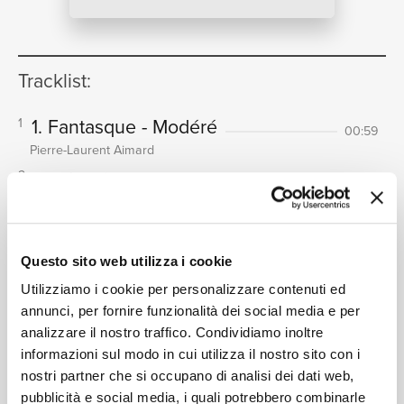
NEWS
Tracklist:
RICERCA
1. Fantasque - Modéré
1
00:59
Pierre-Laurent Aimard
2. Très vif
2
00:22
Pierre-Laurent Aimard
3. Assez lent
3
CHI SIAMO
00:56
Pierre-Laurent Aimard
Questo sito web utilizza i cookie
4. Rythmique
4
00:31
Utilizziamo i cookie per personalizzare contenuti ed
Pierre-Laurent Aimard
annunci, per fornire funzionalità dei social media e per
analizzare il nostro traffico. Condividiamo inoltre
5. Doux et improvisé
5
CONTATTI
00:51
informazioni sul modo in cui utilizza il nostro sito con i
Pierre-Laurent Aimard
nostri partner che si occupano di analisi dei dati web,
6. Rapide
6
00:26
pubblicità e social media, i quali potrebbero combinarle