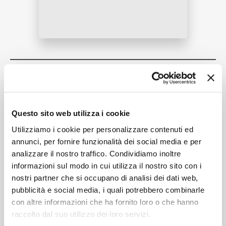
NEWS
RICERCA
Tracklist:
1. Maestoso - Poco più moderato
1
22:52
CHI SIAMO
Arthur Rubinstein, Israel Philharmonic Orchestra, Zubin
Questo sito web utilizza i cookie
Mehta
Utilizziamo i cookie per personalizzare contenuti ed
2. Adagio
2
14:26
annunci, per fornire funzionalità dei social media e per
Arthur Rubinstein, Israel Philharmonic Orchestra, Zubin
analizzare il nostro traffico. Condividiamo inoltre
Mehta
CONTATTI
informazioni sul modo in cui utilizza il nostro sito con i
3. Rondo: Allegro non troppo
3
nostri partner che si occupano di analisi dei dati web,
12:32
pubblicità e social media, i quali potrebbero combinarle
Arthur Rubinstein, Israel Philharmonic Orchestra, Zubin
con altre informazioni che ha fornito loro o che hanno
Mehta
raccolto dal suo utilizzo dei loro servizi.