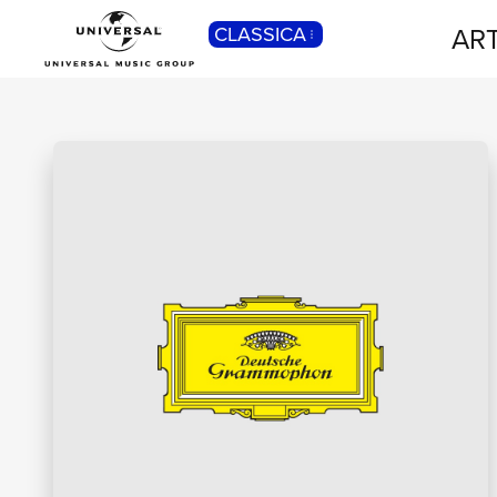
ART
CLASSICA
POP
Pop, Rock, Hip Hop, Rap, Trap, R’n’b,
Cantautori, Dance...