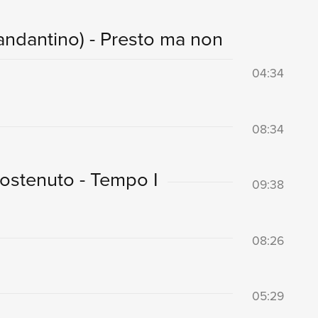
i andantino) - Presto ma non
04:34
08:34
sostenuto - Tempo I
09:38
08:26
05:29