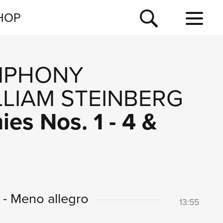
NEWSLETTER
HOP
TOUR
NEWS
MPHONY
LLIAM STEINBERG
s Nos. 1 - 4 &
 - Meno allegro
13:55