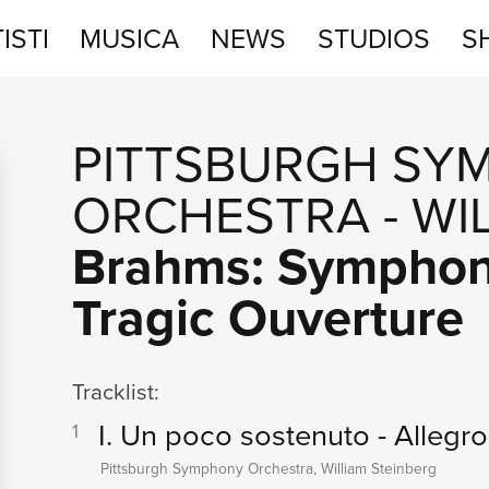
ISTI
MUSICA
NEWS
STUDIOS
S
STUDIOS
PITTSBURGH SY
SHOP
ORCHESTRA
-
WI
Brahms: Symphonie
Tragic Ouverture
Tracklist:
I. Un poco sostenuto - Allegro
1
Pittsburgh Symphony Orchestra, William Steinberg