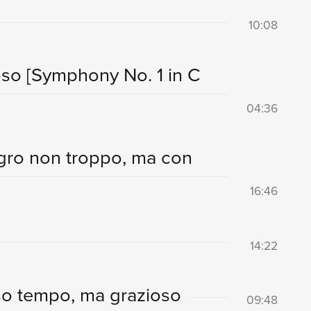
10:08
ioso
[Symphony No. 1 in C
04:36
legro non troppo, ma con
16:46
14:22
sso tempo, ma grazioso
09:48