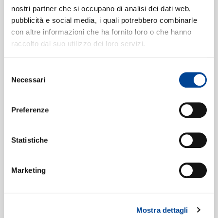
CONTATTI
vivace - Poco più presto
08:31
nostri partner che si occupano di analisi dei dati web,
Christian Ferras, Berliner Philharmoniker, Herbert von
pubblicità e social media, i quali potrebbero combinarle
Karajan
con altre informazioni che ha fornito loro o che hanno
Vivace ma non troppo from Siolin
4
raccolto dal suo utilizzo dei loro servizi.
NEWSLETTE
Sonata in G major, Op.78
09:47
Christian Ferras, Pierre Barbizet
Selezione
Necessari
2. Adagio
5
del
07:52
consenso
Christian Ferras, Pierre Barbizet
3. Allegro molto moderato
6
Preferenze
08:35
Christian Ferras, Pierre Barbizet
Statistiche
Marketing
Mostra dettagli