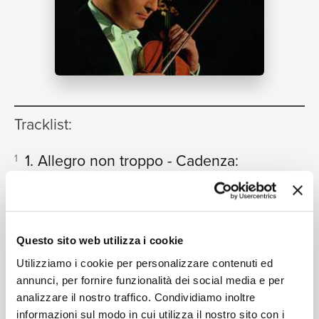
NEWS
RICERCA
Tracklist:
1. Allegro non troppo - Cadenza:
1
Fritz Kreisler
23:05
CHI SIAMO
Christian Ferras, Berliner Philharmoniker, Herbert von
Karajan
2. Adagio
2
Questo sito web utilizza i cookie
09:47
Christian Ferras, Berliner Philharmoniker, Herbert von
Utilizziamo i cookie per personalizzare contenuti ed
Karajan
annunci, per fornire funzionalità dei social media e per
3. Allegro giocoso, ma non troppo
3
analizzare il nostro traffico. Condividiamo inoltre
informazioni sul modo in cui utilizza il nostro sito con i