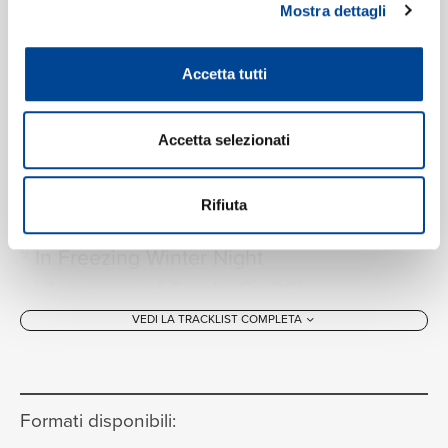
Choir of King's College, Cambridge, Rachel Masters,
Mostra dettagli
Stephen Cleobury
This Little Babe
[Ceremony Of
7
Accetta tutti
Carols, Op.28]
01:30
Choir of King's College, Cambridge, Rachel Masters,
Stephen Cleobury
Accetta selezionati
Interlude
[Ceremony of Carols,
8
Op.28]
04:02
Rifiuta
Rachel Masters
In Freezing Winter Night
9
[Ceremony of Carols, Op.28]
03:38
Choir of King's College, Cambridge, Rachel Masters,
VEDI LA TRACKLIST COMPLETA
Stephen Cleobury
Spring Carol
[Ceremony of Carols,
10
Op.28]
01:14
Formati disponibili:
Choir of King's College, Cambridge, Rachel Masters,