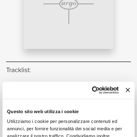
NEWS
RICERCA
Tracklist:
CHI
Procession
[Ceremony of Carols,
1
Op.28]
01:30
Choir of King's College, Cambridge, Rachel Masters,
Stephen Cleobury
Questo sito web utilizza i cookie
SIAMO
Wolcom Yule!
[Ceremony of Carols,
2
Utilizziamo i cookie per personalizzare contenuti ed
Op.28]
annunci, per fornire funzionalità dei social media e per
01:25
analizzare il nostro traffico. Condividiamo inoltre