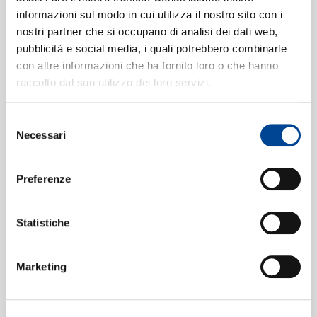
Choir of King's College, Cambridge, Rachel Masters,
informazioni sul modo in cui utilizza il nostro sito con i
Stephen Cleobury
nostri partner che si occupano di analisi dei dati web,
There Is No Rose
[Ceremony of
3
CONTATTI
pubblicità e social media, i quali potrebbero combinarle
Carols, Op.28]
02:29
con altre informazioni che ha fornito loro o che hanno
Choir of King's College, Cambridge, Rachel Masters,
raccolto dal suo utilizzo dei loro servizi.
Stephen Cleobury
That Yongë Child
[Ceremony of
4
Selezione
NEWSLETT
Necessari
Carols, Op.28]
del
01:51
consenso
Choir of King's College, Cambridge, Rachel Masters,
Stephen Cleobury
Preferenze
Balulalow
[Ceremony of Carols,
5
Op.28]
Statistiche
01:18
Choir of King's College, Cambridge, Rachel Masters,
Stephen Cleobury
Marketing
5. As Dew In Aprille
[Ceremony of
6
Carols, Op.28]
01:07