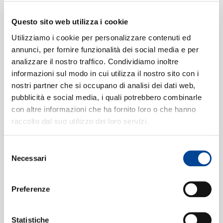
IV. Finale. Moderato
(Dolby
4
SIAMO
Atmos)
Questo sito web utilizza i cookie
10:24
Gewandhausorchester, Andris Nelsons
Utilizziamo i cookie per personalizzare contenuti ed
Overture
(Dolby Atmos)
5
annunci, per fornire funzionalità dei social media e per
11:31
analizzare il nostro traffico. Condividiamo inoltre
Gewandhausorchester, Andris Nelsons
informazioni sul modo in cui utilizza il nostro sito con i
Overture
(Dolby Atmos)
6
CONTATTI
12:56
nostri partner che si occupano di analisi dei dati web,
Gewandhausorchester, Andris Nelsons
pubblicità e social media, i quali potrebbero combinarle
con altre informazioni che ha fornito loro o che hanno
raccolto dal suo utilizzo dei loro servizi.
Selezione
NEWSLETT
Necessari
del
consenso
Preferenze
Statistiche