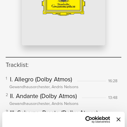
NEWS
RICERCA
Tracklist:
I. Allegro
(Dolby Atmos)
1
16:28
Gewandhausorchester, Andris Nelsons
CHI
II. Andante
(Dolby Atmos)
2
13:48
Gewandhausorchester, Andris Nelsons
III. Scherzo. Presto
(Dolby Atmos)
3
07:06
Gewandhausorchester, Andris Nelsons