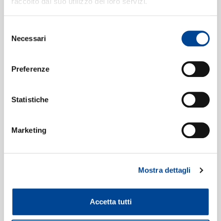
raccolto dal suo utilizzo dei loro servizi.
NEWSLETTE
Selezione
Necessari
Formati disponibili:
del
consenso
Preferenze
Digitale
eAlbum Audio
CD 8 of 50
Statistiche
Data di pubblicazione:
03.10.2011
UPC:
00028947831631
Marketing
Etichetta:
Decca
Mostra dettagli
Accetta tutti