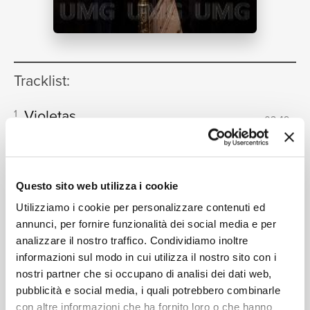
NEWS
Tracklist:
RICERCA
Violetas
1
02:49
Rolando Villazón, Xavier de Maistre
CHI SIAMO
Questo sito web utilizza i cookie
Formati disponibili:
Utilizziamo i cookie per personalizzare contenuti ed
annunci, per fornire funzionalità dei social media e per
analizzare il nostro traffico. Condividiamo inoltre
CONTATTI
Digitale
eSingle Audio/Single Track HD
informazioni sul modo in cui utilizza il nostro sito con i
Instant Grat
nostri partner che si occupano di analisi dei dati web,
Data di pubblicazione:
28.08.2020
pubblicità e social media, i quali potrebbero combinarle
UPC:
00028948395859
con altre informazioni che ha fornito loro o che hanno