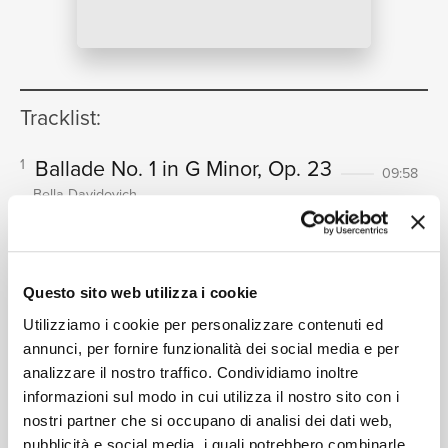
NEWS
Tracklist:
RICERCA
Ballade No. 1 in G Minor, Op. 23
1
09:58
Bella Davidovich
Ballade No. 2 in F Major, Op. 38
2
07:37
Bella Davidovich
CHI SIAMO
Ballade No. 3 in A-Flat Major, Op.
3
Questo sito web utilizza i cookie
47
07:36
Utilizziamo i cookie per personalizzare contenuti ed
Bella Davidovich
annunci, per fornire funzionalità dei social media e per
Ballade No. 4 in F Minor, Op. 52
4
analizzare il nostro traffico. Condividiamo inoltre
11:51
CONTATTI
informazioni sul modo in cui utilizza il nostro sito con i
Bella Davidovich
nostri partner che si occupano di analisi dei dati web,
Impromptu No. 1 in A-Flat Major,
5
pubblicità e social media, i quali potrebbero combinarle