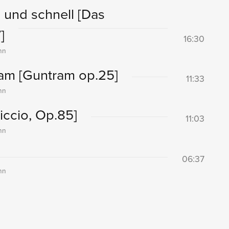
ch und schnell
[Das
]
16:30
nn
sam
[Guntram op.25]
11:33
nn
iccio, Op.85]
11:03
nn
06:37
nn