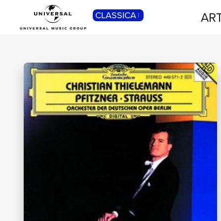
ART
CLASSICA
POP
Pop, Rock, Hip Hop, Rap, Trap, R’n’b,
Cantautori, Dance...