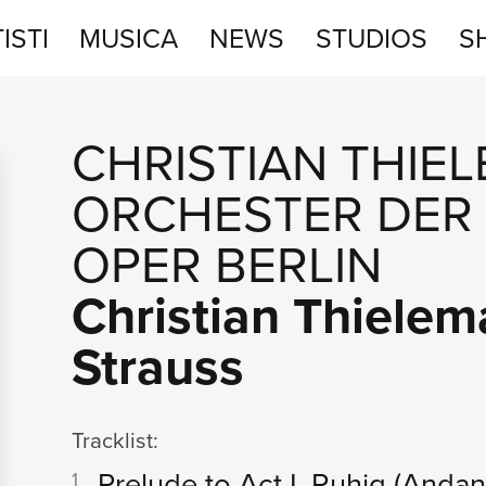
ISTI
MUSICA
NEWS
STUDIOS
S
STUDIOS
CHRISTIAN THIE
SHOP
ORCHESTER DER
OPER BERLIN
Christian Thielema
Strauss
Tracklist:
Prelude to Act I. Ruhig (Anda
1