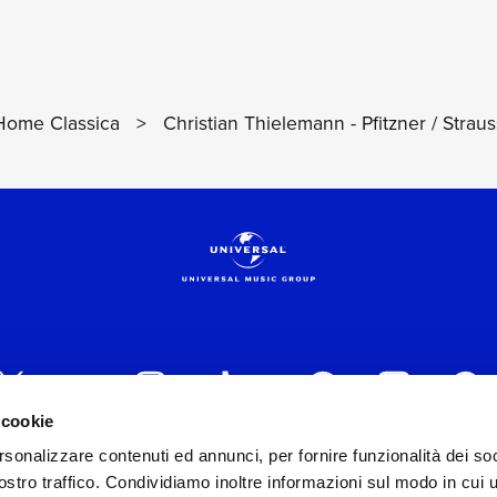
Home Classica
>
Christian Thielemann - Pfitzner / Straus
 cookie
rsonalizzare contenuti ed annunci, per fornire funzionalità dei soc
 ITALIA s.r.l. (Società con unico socio) | Via Nervesa, 2
stro traffico. Condividiamo inoltre informazioni sul modo in cui ut