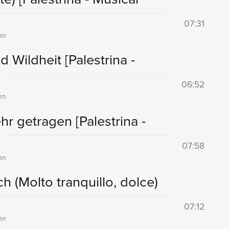
07:31
nn
nd Wildheit
[Palestrina -
06:52
nn
sehr getragen
[Palestrina -
07:58
nn
h (Molto tranquillo, dolce)
07:12
nn