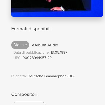
Formati disponibili:
Digitale
eAlbum Audio
Data di pubblicazione:
13.05.1997
UPC:
00028944957129
Etichetta:
Deutsche Grammophon (DG)
Compositori: