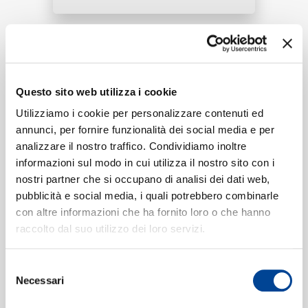
RICERCA
Tracklist:
Chuang Zao Ming Yun
(2001
Questo sito web utilizza i cookie
1
CHI SIAMO
Live)
Utilizziamo i cookie per personalizzare contenuti ed
02:36
annunci, per fornire funzionalità dei social media e per
Alan Tam
analizzare il nostro traffico. Condividiamo inoltre
informazioni sul modo in cui utilizza il nostro sito con i
nostri partner che si occupano di analisi dei dati web,
CONTATTI
pubblicità e social media, i quali potrebbero combinarle
Formati disponibili:
con altre informazioni che ha fornito loro o che hanno
raccolto dal suo utilizzo dei loro servizi.
Digitale
eSingle Video
NEWSLETTER
Selezione
2001 Live
Necessari
del
Data di pubblicazione:
21.07.2020
UPC:
00602498512258
consenso