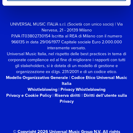
UNIVERSAL MUSIC ITALIA s.r.l. (Società con unico socio) | Via
Nervesa, 21 - 20139 Milano
P.IVA IT03802730154 Iscritta al REA di Milano con il numero
966135 in data 29/06/1977
Capitale sociale Euro 2.000.000
interamente versato.
Universal Music Italia, nel rispetto delle best practices in tema di
corporate compliance ed al fine di migliorare i rapporti con tutti
gli stakeholders,
si è dotata di un modello di gestione e
organizzazione ex d.lgs. 231/2001 e di un codice etico.
Modello Organizzativo Generale
|
Codice Etico Universal Music
Italia
Whistleblowing
|
Privacy Whistleblowing
Privacy e Cookie Policy
|
Riserva diritti
|
Diritti dell’utente sulla
Privacy
© Copyright 2026 Universal Music Group N.V.
All rights