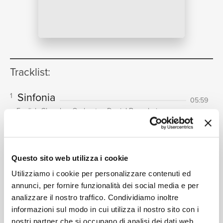
NEWS
Tracklist:
RICERCA
Sinfonia
1
05:59
English Chamber Orchestra, Daniel Barenboim
Cara, non dubitar
2
06:04
CHI SIAMO
Ryland Davies, Arleen Augér, English Chamber
Orchestra, Daniel Barenboim
Questo sito web utilizza i cookie
Lusinga, no, non c'è
3
01:55
Utilizziamo i cookie per personalizzare contenuti ed
Arleen Augér, Ryland Davies, English Chamber
annunci, per fornire funzionalità dei social media e per
Orchestra, Daniel Barenboim
CONTATTI
analizzare il nostro traffico. Condividiamo inoltre
Io ti lascio, perché uniti
4
02:50
informazioni sul modo in cui utilizza il nostro sito con i
Arleen Augér, Ryland Davies, English Chamber
nostri partner che si occupano di analisi dei dati web,