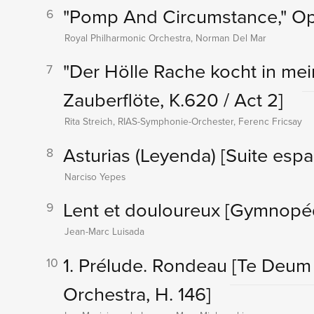
"Pomp And Circumstance," Op.
6
Royal Philharmonic Orchestra, Norman Del Mar
"Der Hölle Rache kocht in m
7
Zauberflöte, K.620 / Act 2]
Rita Streich, RIAS-Symphonie-Orchester, Ferenc Fricsay
Asturias (Leyenda)
[Suite espa
8
Narciso Yepes
Lent et douloureux
[Gymnopéd
9
Jean-Marc Luisada
1. Prélude. Rondeau
[Te Deum 
10
Orchestra, H. 146]