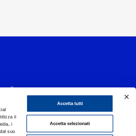
Accetta tutti
ial
1 - 20139 Milano
ilizza il
data 29/06/1977
|
Accetta selezionati
edia, i
 dal suo
liorare i rapporti con tutti gli stakeholders,