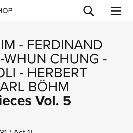
NEWSLETTER
HOP
TOUR
NEWS
IM
-
FERDINAND
-WHUN CHUNG
-
OLI
-
HERBERT
ARL BÖHM
ieces Vol. 5
1 / Act 1]