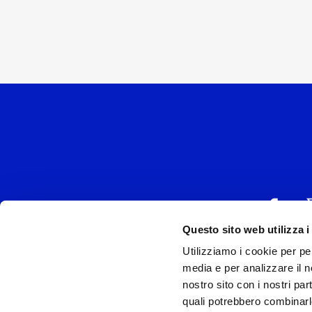
Questo sito web utilizza i
Utilizziamo i cookie per pe
UNIVERSAL MUSIC
media e per analizzare il no
P.IVA IT038027
nostro sito con i nostri par
quali potrebbero combinarl
Universal Music Italia, nel rispetto delle be