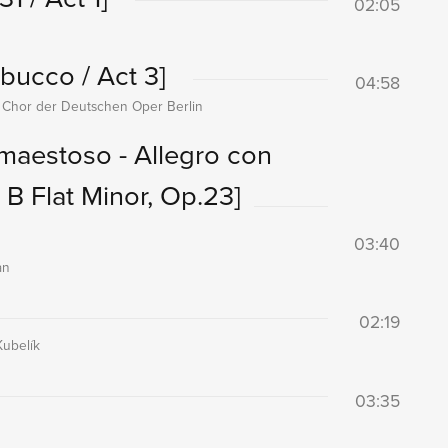
02:05
bucco / Act 3]
04:58
, Chor der Deutschen Oper Berlin
 maestoso - Allegro con
 B Flat Minor, Op.23]
03:40
an
02:19
ubelík
03:35