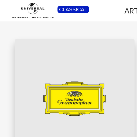
ART
CLASSICA
POP
Pop, Rock, Hip Hop, Rap, Trap, R’n’b,
Cantautori, Dance...