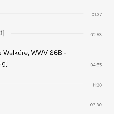
01:37
1]
02:53
e Walküre, WWV 86B -
ug]
04:55
11:28
03:30