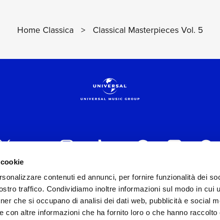
Home Classica
>
Classical Masterpieces Vol. 5
 cookie
rsonalizzare contenuti ed annunci, per fornire funzionalità dei soc
 ITALIA s.r.l. (Società con unico socio) | Via Nervesa, 2
stro traffico. Condividiamo inoltre informazioni sul modo in cui ut
30154 Iscritta al REA di Milano con il numero 966135 in 
tner che si occupano di analisi dei dati web, pubblicità e social m
Capitale sociale Euro 2.000.000 interamente versato.
e con altre informazioni che ha fornito loro o che hanno raccolto
st practices in tema di corporate compliance ed al fine di mig