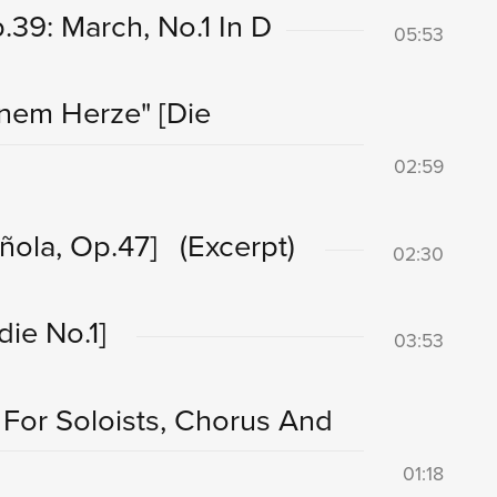
39: March, No.1 In D
05:53
einem Herze"
[Die
02:59
ñola, Op.47]
(Excerpt)
02:30
ie No.1]
03:53
For Soloists, Chorus And
01:18