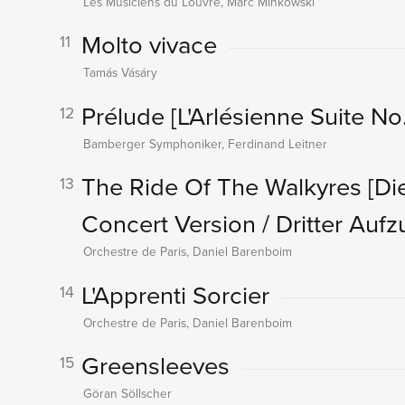
Les Musiciens du Louvre, Marc Minkowski
Molto vivace
11
Tamás Vásáry
Prélude
[L'Arlésienne Suite No.
12
Bamberger Symphoniker, Ferdinand Leitner
The Ride Of The Walkyres
[Di
13
Concert Version / Dritter Aufz
Orchestre de Paris, Daniel Barenboim
L'Apprenti Sorcier
14
Orchestre de Paris, Daniel Barenboim
Greensleeves
15
Göran Söllscher