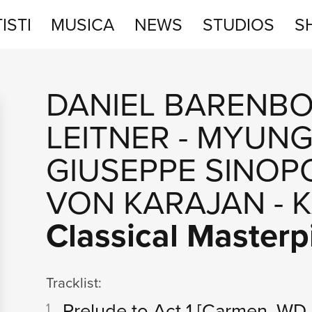
ISTI
MUSICA
NEWS
STUDIOS
S
STUDIOS
DANIEL BARENBO
SHOP
LEITNER
-
MYUNG
GIUSEPPE SINOP
VON KARAJAN
-
K
Classical Masterp
Tracklist:
Prelude to Act 1
[Carmen, WD 3
1