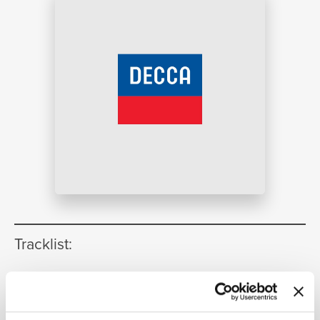
NEWS
RICERCA
CHI
Tracklist:
I. Covent Garden. Tarantelle
1
[London Suite]
04:02