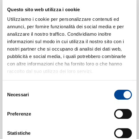
SIAMO
Queens Hall Orchestra, Henry Wood
II. Westminster. Meditation
[London
2
Questo sito web utilizza i cookie
Suite]
Utilizziamo i cookie per personalizzare contenuti ed
04:05
annunci, per fornire funzionalità dei social media e per
Queens Hall Orchestra, Henry Wood
analizzare il nostro traffico. Condividiamo inoltre
III. Knightsbridge. March
[London
3
informazioni sul modo in cui utilizza il nostro sito con i
CONTATTI
Suite]
nostri partner che si occupano di analisi dei dati web,
04:02
pubblicità e social media, i quali potrebbero combinarle
Queens Hall Orchestra, Henry Wood
con altre informazioni che ha fornito loro o che hanno
London Bridge March
4
04:10
raccolto dal suo utilizzo dei loro servizi.
Queens Hall Orchestra, Henry Wood
Theme. Andante
[Enigma
5
Selezione
NEWSLETT
Variations, Op. 36]
Necessari
del
01:12
Queens Hall Orchestra, Henry Wood
consenso
Var. 1. C.A.E. (L'istesso tempo)
6
Preferenze
[Enigma Variations, Op. 36]
01:25
Queens Hall Orchestra, Henry Wood
Statistiche