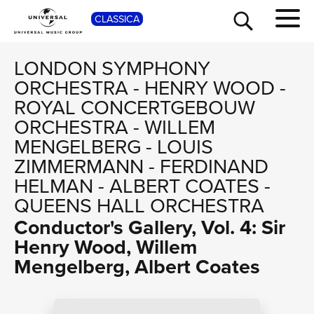
SHO
CLASSICA
LONDON SYMPHONY
ORCHESTRA
-
HENRY WOOD
-
ROYAL CONCERTGEBOUW
ORCHESTRA
-
WILLEM
MENGELBERG
-
LOUIS
ZIMMERMANN
-
FERDINAND
HELMAN
-
ALBERT COATES
-
QUEENS HALL ORCHESTRA
TOUR
Conductor's Gallery, Vol. 4: Sir
Henry Wood, Willem
Mengelberg, Albert Coates