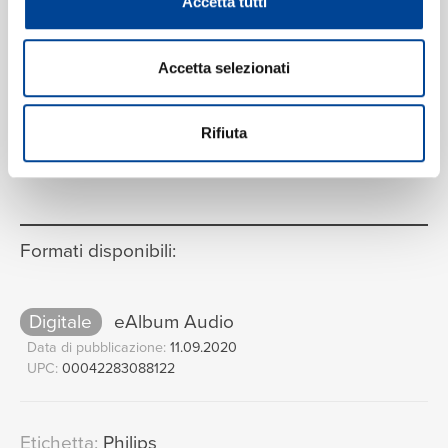
Accetta tutti
Version)
03:28
Alan Tam
Accetta selezionati
Chi Xin De Fei Xu (Dian Shi Ju
11
"Huang Jin Shi Ni An" Ge Qu)
Rifiuta
(Album Version)
VEDI LA TRACKLIST COMPLETA
04:20
Alan Tam
Formati disponibili:
Digitale
eAlbum Audio
Data di pubblicazione:
11.09.2020
UPC:
00042283088122
Etichetta:
Philips