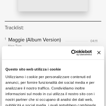
NEWS
Tracklist:
RICERCA
Maggie
(Album Version)
1
04:11
Alan Tam
Wu Bian De Si Yi
2
05:21
Alan Tam
CHI SIAMO
Qian Mian Nu Lang
(Album
3
Questo sito web utilizza i cookie
Version)
05:22
Utilizziamo i cookie per personalizzare contenuti ed
Alan Tam
annunci, per fornire funzionalità dei social media e per
Gen
(Album Version)
4
analizzare il nostro traffico. Condividiamo inoltre
CONTATTI
04:10
informazioni sul modo in cui utilizza il nostro sito con i
Alan Tam
nostri partner che si occupano di analisi dei dati web,
Qiang Sheng De Xiao Xiang
5
pubblicità e social media, i quali potrebbero combinarle