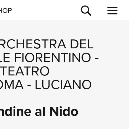
NEWSLETTER
HOP
TOUR
NEWS
RCHESTRA DEL
E FIORENTINO
-
 TEATRO
ROMA
-
LUCIANO
ndine al Nido