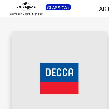
CLASSICA
ART
POP
Pop, Rock, Hip Hop, Rap, Trap, R’n’b,
Cantautori, Dance...