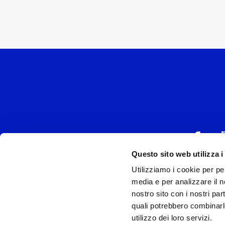
Questo sito web utilizza i
Utilizziamo i cookie per pe
UNIVERSAL MUSIC
media e per analizzare il no
P.IVA IT038027
nostro sito con i nostri par
quali potrebbero combinarl
Universal Music Italia, nel rispetto delle be
utilizzo dei loro servizi.
si è dotata di un 