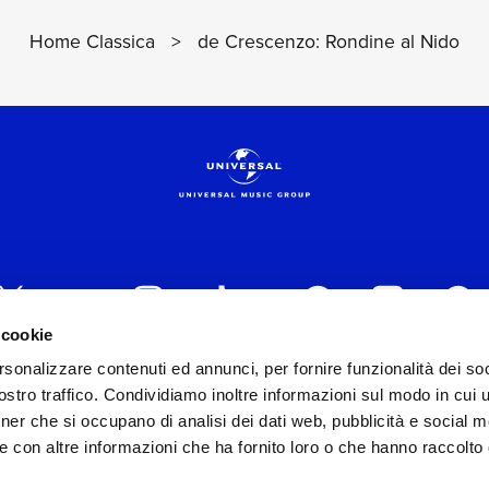
Home Classica
>
de Crescenzo: Rondine al Nido
 cookie
rsonalizzare contenuti ed annunci, per fornire funzionalità dei soc
 ITALIA s.r.l. (Società con unico socio) | Via Nervesa, 2
stro traffico. Condividiamo inoltre informazioni sul modo in cui ut
30154 Iscritta al REA di Milano con il numero 966135 in 
tner che si occupano di analisi dei dati web, pubblicità e social m
Capitale sociale Euro 2.000.000 interamente versato.
e con altre informazioni che ha fornito loro o che hanno raccolto
st practices in tema di corporate compliance ed al fine di mig
modello di gestione e organizzazione ex d.lgs. 231/2001 e 