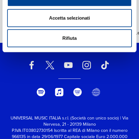
Accetta selezionati
Home Classica
>
Dvořák: 8 Humoresques, Op. 101, B. 187: No. 7 Poco L
Rifiuta
UNIVERSAL MUSIC ITALIA s.r.l. (Società con unico socio) | Via
Nervesa, 21 - 20139 Milano
P.IVA IT03802730154 Iscritta al REA di Milano con il numero
966135 in data 29/06/1977
Capitale sociale Euro 2.000.000