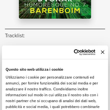
NEWS
RICERCA
Tracklist:
No. 7 Poco Lento e grazioso
[8
1
Humoresques, Op. 101, B. 187]
02:49
CHI SIAMO
Daniel Barenboim
Questo sito web utilizza i cookie
Utilizziamo i cookie per personalizzare contenuti ed
annunci, per fornire funzionalità dei social media e per
Formati disponibili:
analizzare il nostro traffico. Condividiamo inoltre
CONTATTI
informazioni sul modo in cui utilizza il nostro sito con i
nostri partner che si occupano di analisi dei dati web,
Digitale
eSingle Audio/Single Track HD
pubblicità e social media, i quali potrebbero combinarle