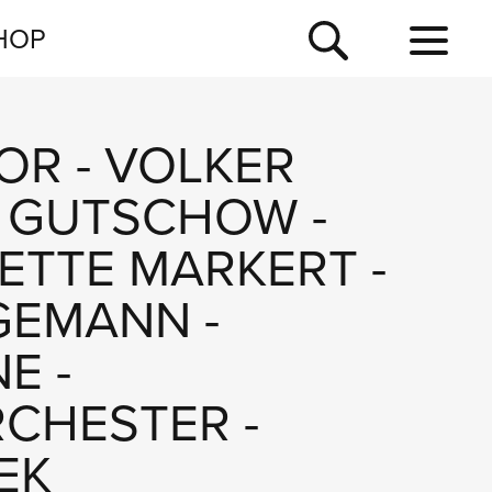
NEWSLETTER
HOP
TOUR
NEWS
HOR
-
VOLKER
 GUTSCHOW
-
ETTE MARKERT
-
GEMANN
-
NE
-
CHESTER
-
EK