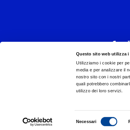
Questo sito web utilizza i
Utilizziamo i cookie per pe
UNIVERSAL MUSIC
media e per analizzare il no
P.IVA IT038027
nostro sito con i nostri par
quali potrebbero combinarl
Universal Music Italia, nel rispetto delle be
utilizzo dei loro servizi.
si è dotata di un 
Model
Privac
Selezione
Necessari
© Copyr
del