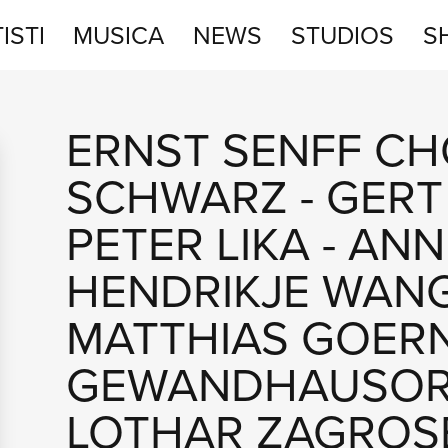
ISTI
MUSICA
NEWS
STUDIOS
S
STUDIOS
ERNST SENFF C
SHOP
SCHWARZ
-
GERT
PETER LIKA
-
ANN
HENDRIKJE WAN
MATTHIAS GOER
GEWANDHAUSOR
LOTHAR ZAGROS