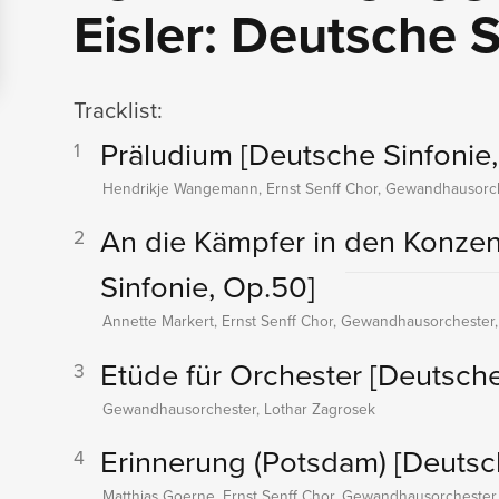
Eisler: Deutsche S
Tracklist:
Präludium
[Deutsche Sinfonie
1
Hendrikje Wangemann, Ernst Senff Chor, Gewandhausorch
An die Kämpfer in den Konzen
2
Sinfonie, Op.50]
Annette Markert, Ernst Senff Chor, Gewandhausorchester,
Etüde für Orchester
[Deutsche
3
Gewandhausorchester, Lothar Zagrosek
Erinnerung (Potsdam)
[Deutsc
4
Matthias Goerne, Ernst Senff Chor, Gewandhausorchester,