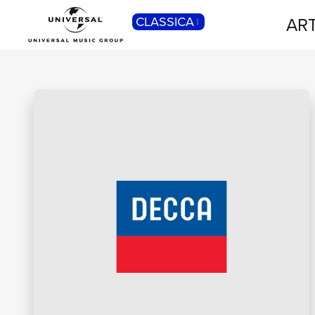
ART
CLASSICA
POP
Pop, Rock, Hip Hop, Rap, Trap, R’n’b,
Cantautori, Dance...