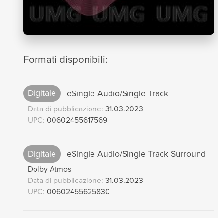
Formati disponibili:
Digitale
eSingle Audio/Single Track
Data di pubblicazione:
31.03.2023
UPC:
00602455617569
Digitale
eSingle Audio/Single Track Surround
Dolby Atmos
Data di pubblicazione:
31.03.2023
UPC:
00602455625830