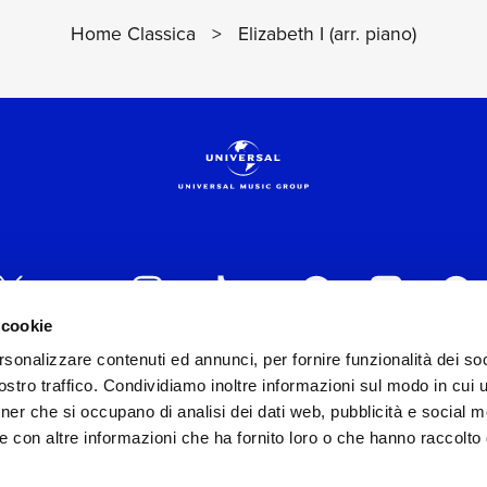
Home Classica
>
Elizabeth I (arr. piano)
 cookie
rsonalizzare contenuti ed annunci, per fornire funzionalità dei soc
 ITALIA s.r.l. (Società con unico socio) | Via Nervesa, 2
stro traffico. Condividiamo inoltre informazioni sul modo in cui ut
30154 Iscritta al REA di Milano con il numero 966135 in 
tner che si occupano di analisi dei dati web, pubblicità e social m
Capitale sociale Euro 2.000.000 interamente versato.
e con altre informazioni che ha fornito loro o che hanno raccolto
st practices in tema di corporate compliance ed al fine di mig
modello di gestione e organizzazione ex d.lgs. 231/2001 e 