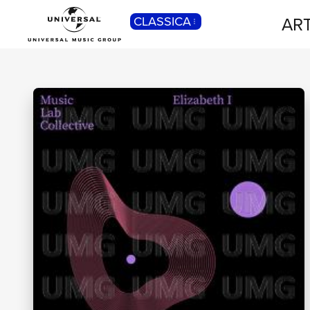
ART
CLASSICA
POP
Pop, Rock, Hip Hop, Rap, Trap, R’n’b,
Cantautori, Dance...