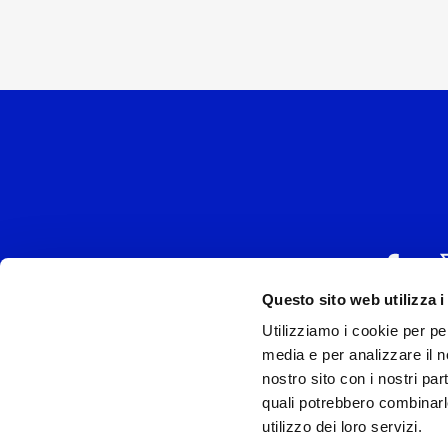
Questo sito web utilizza i
Utilizziamo i cookie per pe
UNIVERSAL MUSIC
media e per analizzare il no
P.IVA IT038027
nostro sito con i nostri par
quali potrebbero combinarl
Universal Music Italia, nel rispetto delle be
utilizzo dei loro servizi.
si è dotata di un 