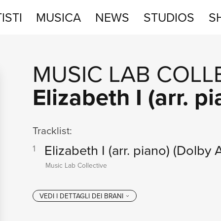
ISTI
MUSICA
NEWS
STUDIOS
S
STUDIOS
MUSIC LAB COLL
SHOP
Elizabeth I (arr. p
Tracklist:
Elizabeth I (arr. piano)
(Dolby 
1
Music Lab Collective