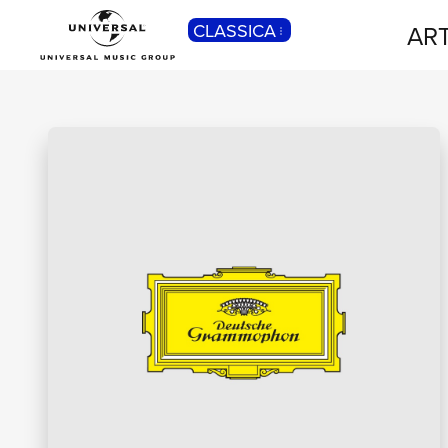
CLASSICA
ART
POP
Pop, Rock, Hip Hop, Rap, Trap, R’n’b,
Cantautori, Dance...