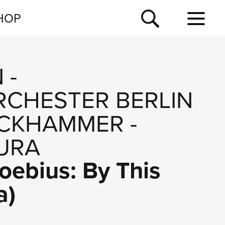
NEWSLETTER
HOP
TOUR
NEWS
N
-
CHESTER BERLIN
OCKHAMMER
-
URA
oebius: By This
a)