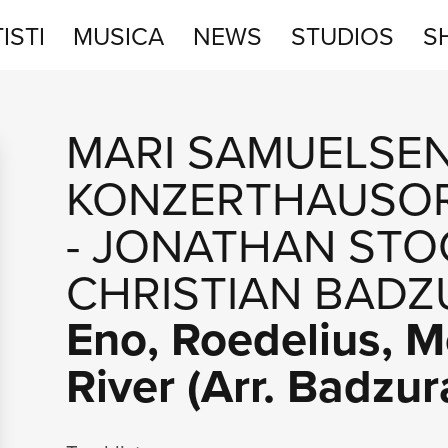
ISTI
MUSICA
NEWS
STUDIOS
S
STUDIOS
MARI SAMUELSE
SHOP
KONZERTHAUSOR
-
JONATHAN ST
CHRISTIAN BADZ
Eno, Roedelius, M
River (Arr. Badzur