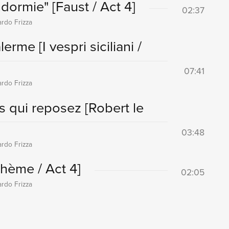
endormie"
[Faust / Act 4]
02:37
ardo Frizza
alerme
[I vespri siciliani /
07:41
ardo Frizza
es qui reposez
[Robert le
03:48
ardo Frizza
hème / Act 4]
02:05
ardo Frizza