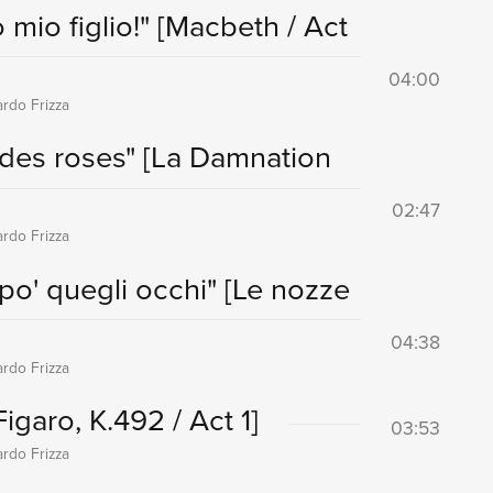
 mio figlio!"
[Macbeth / Act
04:00
ardo Frizza
 des roses"
[La Damnation
02:47
ardo Frizza
 po' quegli occhi"
[Le nozze
04:38
ardo Frizza
igaro, K.492 / Act 1]
03:53
ardo Frizza