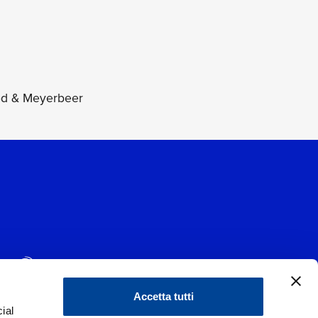
nod & Meyerbeer
Accetta tutti
ial