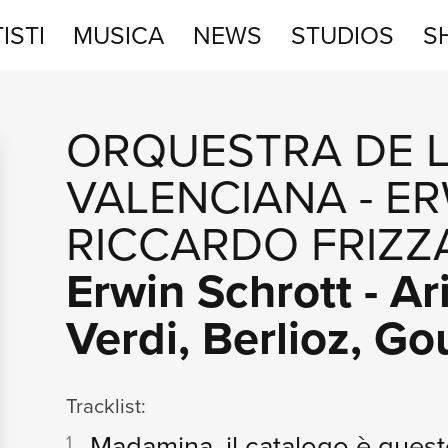
ISTI
MUSICA
NEWS
STUDIOS
S
STUDIOS
ORQUESTRA DE 
SHOP
VALENCIANA
-
ER
RICCARDO FRIZZ
Erwin Schrott - Ar
Verdi, Berlioz, G
Tracklist:
Madamina, il catalogo è ques
1