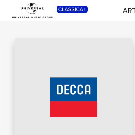
ART
CLASSICA
POP
Pop, Rock, Hip Hop, Rap, Trap, R’n’b,
Cantautori, Dance...