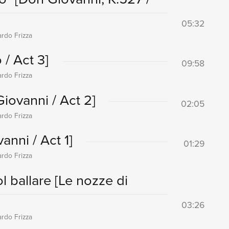
05:32
ardo Frizza
 / Act 3]
09:58
ardo Frizza
iovanni / Act 2]
02:05
ardo Frizza
anni / Act 1]
01:29
ardo Frizza
l ballare
[Le nozze di
03:26
ardo Frizza