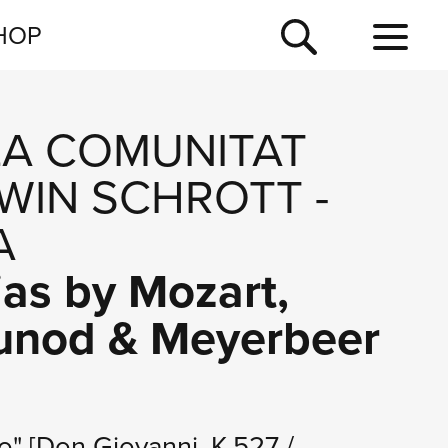
NEWSLETTER
HOP
TOUR
NEWS
LA COMUNITAT
WIN SCHROTT
-
A
ias by Mozart,
ounod & Meyerbeer
to"
[Don Giovanni, K.527 /