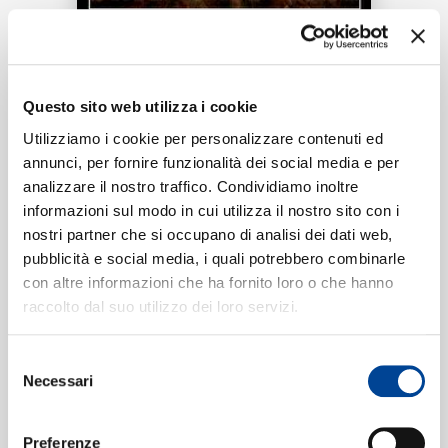
RICERCA
Tracklist:
CHI SIAMO
Questo sito web utilizza i cookie
First Steps
1
Utilizziamo i cookie per personalizzare contenuti ed
01:58
annunci, per fornire funzionalità dei social media e per
Noël
analizzare il nostro traffico. Condividiamo inoltre
CONTATTI
informazioni sul modo in cui utilizza il nostro sito con i
nostri partner che si occupano di analisi dei dati web,
pubblicità e social media, i quali potrebbero combinarle
Formati disponibili:
con altre informazioni che ha fornito loro o che hanno
NEWSLETTER
raccolto dal suo utilizzo dei loro servizi.
Digitale
eSingle Audio/Single Track
Selezione
Data di pubblicazione:
27.01.2023
Necessari
UPC:
00602455080479
del
consenso
Preferenze