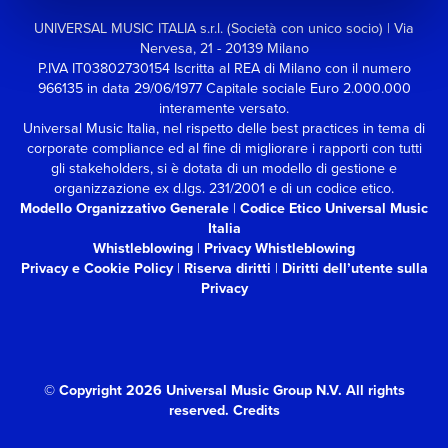
UNIVERSAL MUSIC ITALIA s.r.l. (Società con unico socio) | Via
Nervesa, 21 - 20139 Milano
P.IVA IT03802730154 Iscritta al REA di Milano con il numero
966135 in data 29/06/1977
Capitale sociale Euro 2.000.000
interamente versato.
Universal Music Italia, nel rispetto delle best practices in tema di
corporate compliance ed al fine di migliorare i rapporti con tutti
gli stakeholders,
si è dotata di un modello di gestione e
organizzazione ex d.lgs. 231/2001 e di un codice etico.
Modello Organizzativo Generale
|
Codice Etico Universal Music
Italia
Whistleblowing
|
Privacy Whistleblowing
Privacy e Cookie Policy
|
Riserva diritti
|
Diritti dell’utente sulla
Privacy
© Copyright 2026 Universal Music Group N.V.
All rights
reserved.
Credits