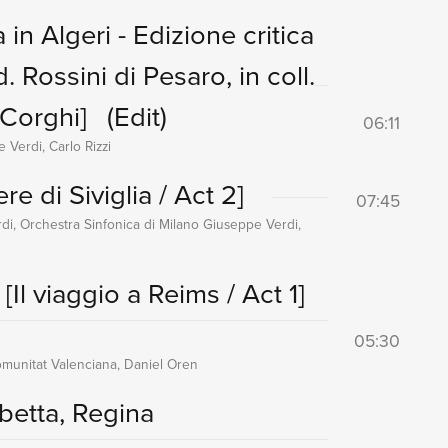
na in Algeri - Edizione critica
. Rossini di Pesaro, in coll.
 Corghi]
(Edit)
06:11
Verdi, Carlo Rizzi
ere di Siviglia / Act 2]
07:45
di, Orchestra Sinfonica di Milano Giuseppe Verdi,
e
[Il viaggio a Reims / Act 1]
05:30
omunitat Valenciana, Daniel Oren
abetta, Regina