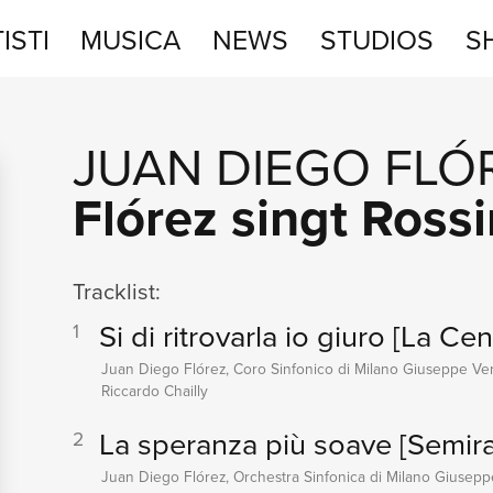
ISTI
MUSICA
NEWS
STUDIOS
S
STUDIOS
JUAN DIEGO FLÓ
SHOP
Flórez singt Rossi
Tracklist:
Si di ritrovarla io giuro
[La Cen
1
Juan Diego Flórez, Coro Sinfonico di Milano Giuseppe Ver
Riccardo Chailly
La speranza più soave
[Semira
2
Juan Diego Flórez, Orchestra Sinfonica di Milano Giuseppe 