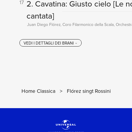
2. Cavatina: Giusto cielo
[Le n
17
cantata]
Juan Diego Flórez, Coro Filarmonico della Scala, Orchestra
Home Classica
>
Flórez singt Rossini