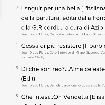
Languir per una bella
[L'italia
3
della partitura, edita dalla Fond
c.la G.Ricordi..., a cura di Azio
Juan Diego Flórez, Orchestra Sinfonica di Milano Giuseppe 
Cessa di più resistere
[Il barbi
4
Juan Diego Flórez, Coro Sinfonico di Milano Giuseppe Ver
Riccardo Chailly
Di che son reo?...Alma celest
5
(Edit)
Juan Diego Flórez, Daniela Barcellona, Orquestra de la C
Che intesi...Oh Vendetta
[Elis
6