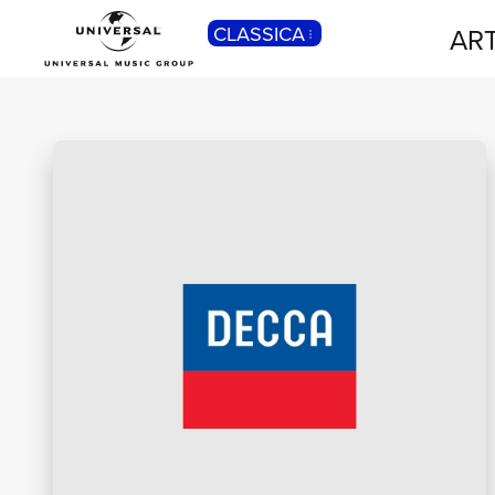
CLASSICA
ART
POP
Pop, Rock, Hip Hop, Rap, Trap, R’n’b,
Cantautori, Dance...