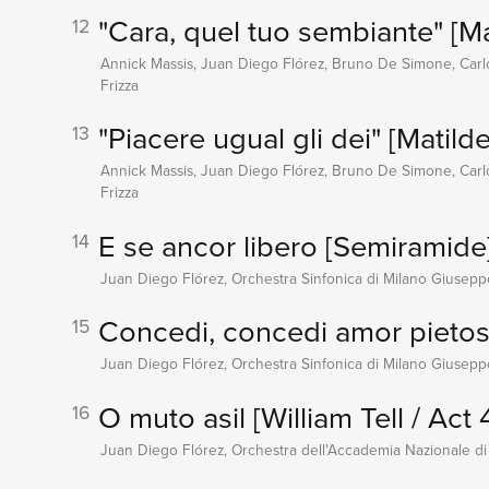
"Cara, quel tuo sembiante"
[Ma
12
Annick Massis, Juan Diego Flórez, Bruno De Simone, Carlo
Frizza
"Piacere ugual gli dei"
[Matilde
13
Annick Massis, Juan Diego Flórez, Bruno De Simone, Carlo
Frizza
E se ancor libero
[Semiramide
14
Juan Diego Flórez, Orchestra Sinfonica di Milano Giuseppe
Concedi, concedi amor pieto
15
Juan Diego Flórez, Orchestra Sinfonica di Milano Giuseppe
O muto asil
[William Tell / Act 
16
Juan Diego Flórez, Orchestra dell'Accademia Nazionale di