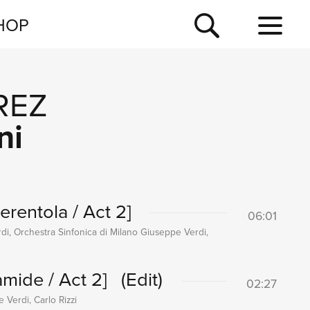
NEWSLETTER
HOP
TOUR
NEWS
REZ
ni
erentola / Act 2]
06:01
di, Orchestra Sinfonica di Milano Giuseppe Verdi,
mide / Act 2]
(Edit)
02:27
Verdi, Carlo Rizzi