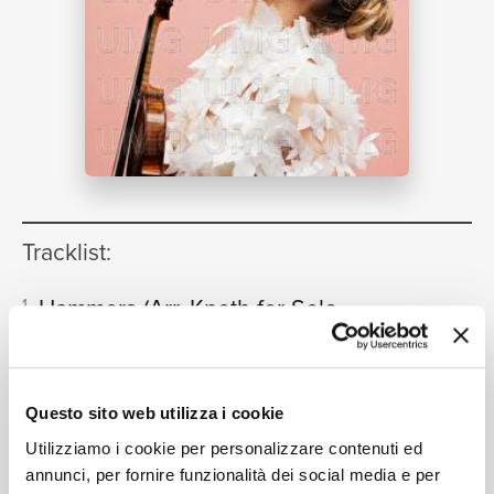
NEWS
RICERCA
Tracklist:
CHI
Hammers (Arr. Knoth for Solo
1
Violin, Piano, Strings &
Electronics)
03:35
Mari Samuelsen
SIAMO
Questo sito web utilizza i cookie
Utilizziamo i cookie per personalizzare contenuti ed
annunci, per fornire funzionalità dei social media e per