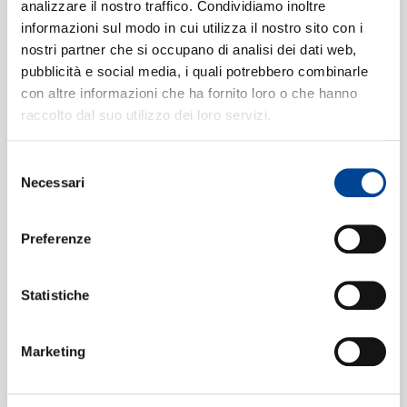
analizzare il nostro traffico. Condividiamo inoltre
Formati disponibili:
informazioni sul modo in cui utilizza il nostro sito con i
nostri partner che si occupano di analisi dei dati web,
CONTATTI
pubblicità e social media, i quali potrebbero combinarle
con altre informazioni che ha fornito loro o che hanno
Digitale
eSingle Video
raccolto dal suo utilizzo dei loro servizi.
Visualizer
Data di pubblicazione:
09.07.2024
UPC:
00044007366189
Selezione
NEWSLETT
Necessari
del
consenso
Digitale
eSingle Audio/Single Track
Preferenze
Instant Grat
Data di pubblicazione:
21.06.2024
UPC:
00028948662913
Statistiche
Digitale
eSingle Audio/Single Track HD
Marketing
Instant Grat
Data di pubblicazione:
21.06.2024