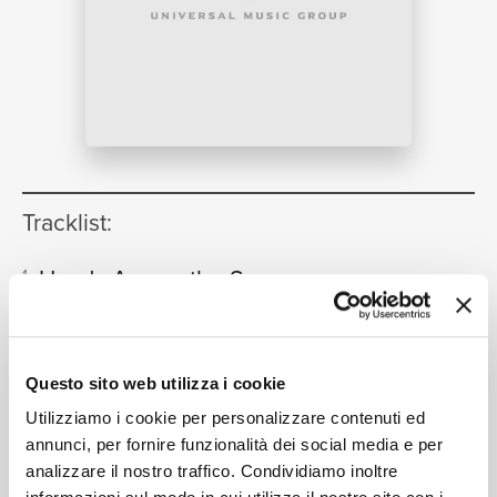
NEWS
RICERCA
Tracklist:
Hands Across the Sea
1
02:50
Eastman Wind Ensemble, Frederick Fennell
CHI SIAMO
Father of Victory (Le père la
2
victoire)
Questo sito web utilizza i cookie
04:48
Eastman Wind Ensemble, Frederick Fennell
Utilizziamo i cookie per personalizzare contenuti ed
The Golden Ear
3
annunci, per fornire funzionalità dei social media e per
03:50
analizzare il nostro traffico. Condividiamo inoltre
Eastman Wind Ensemble, Frederick Fennell