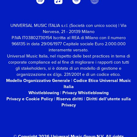
UNIVERSAL MUSIC ITALIA s.r.l. (Società con unico socio) | Via
Nervesa, 21 - 20139 Milano
P.IVA IT03802730154 Iscritta al REA di Milano con il numero
966135 in data 29/06/1977
Capitale sociale Euro 2.000.000
interamente versato.
Universal Music Italia, nel rispetto delle best practices in tema di
corporate compliance ed al fine di migliorare i rapporti con tutti
gli stakeholders,
si è dotata di un modello di gestione e
organizzazione ex d.lgs. 231/2001 e di un codice etico.
Modello Organizzativo Generale
|
Codice Etico Universal Music
Italia
Whistleblowing
|
Privacy Whistleblowing
Privacy e Cookie Policy
|
Riserva diritti
|
Diritti dell’utente sulla
Privacy
© Copyright 2026 Universal Music Group N.V.
All rights