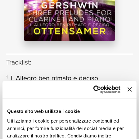
NEWS
RICERCA
Tracklist:
I. Allegro ben ritmato e deciso
1
(Adapted for Clarinet and Piano by
CHI SIAMO
Ottensamer)
[Three Preludes]
01:48
Andreas Ottensamer, Julien Quentin
Questo sito web utilizza i cookie
Utilizziamo i cookie per personalizzare contenuti ed
annunci, per fornire funzionalità dei social media e per
Formati disponibili:
analizzare il nostro traffico. Condividiamo inoltre