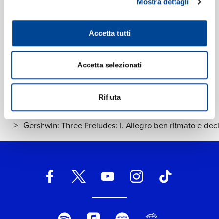
Mostra dettagli
Etichetta:
Deutsche Grammophon (DG)
Accetta tutti
Accetta selezionati
Rifiuta
Home Classica
>
Gershwin: Three Preludes: I. Allegro ben ritmato e de