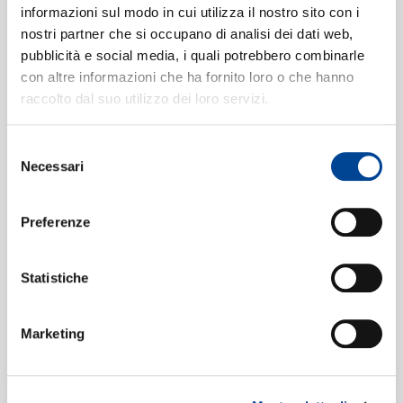
CONTATTI
informazioni sul modo in cui utilizza il nostro sito con i
nostri partner che si occupano di analisi dei dati web,
Digitale
eSingle Audio/Single Track HD
pubblicità e social media, i quali potrebbero combinarle
con altre informazioni che ha fornito loro o che hanno
Musical Moments
raccolto dal suo utilizzo dei loro servizi.
Data di pubblicazione:
22.01.2021
NEWSLETT
UPC:
00028948604807
Selezione
Necessari
del
Digitale
eSingle Audio/Single Track HD
consenso
Musical Moments
Preferenze
Data di pubblicazione:
22.01.2021
UPC:
00028948604791
Statistiche
Digitale
eSingle Audio/Single Track
Musical Moments
Marketing
Data di pubblicazione:
22.01.2021
UPC:
00028948604784