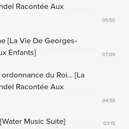
ndel Racontée Aux
05:50
he
[La Vie De Georges-
x Enfants]
07:09
r ordonnance du Roi...
[La
ndel Racontée Aux
04:56
[Water Music Suite]
03:15