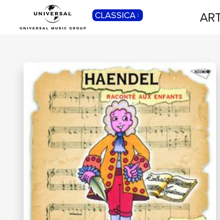
ART
CLASSICA
POP
Pop, Rock, Hip Hop, Rap, Trap, R’n’b,
Cantautori, Dance...