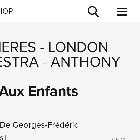
NEWSLETTER
HOP
TOUR
NEWS
IERES
-
LONDON
ESTRA
-
ANTHONY
Aux Enfants
 De Georges-Frédéric
s]
05:41