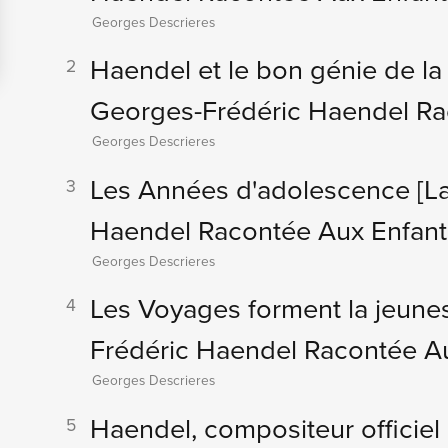
Georges Descrieres
Haendel et le bon génie de l
2
Georges-Frédéric Haendel Ra
Georges Descrieres
Les Années d'adolescence
[L
3
Haendel Racontée Aux Enfant
Georges Descrieres
Les Voyages forment la jeun
4
Frédéric Haendel Racontée Au
Georges Descrieres
Haendel, compositeur officiel
5